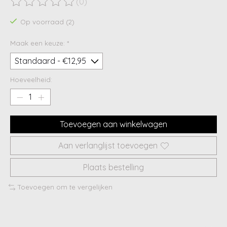
(0)
De beoordeling van dit product is
0
van de 5
Op voorraad (2)
Maak een keuze:
*
Hoeveelheid:
Toevoegen aan winkelwagen
Aan verlanglijst toevoegen
Plaats bestelling
Toevoegen om te vergelijken