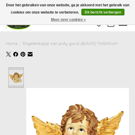
Wij zijn gesloten van 24 december tot en met 25 januari. Houd er rekening mee
Door het gebruiken van onze website, ga je akkoord met het gebruik van
dat de levertijd van uw bestelling in deze periode langer kan zijn dan
gebruikelijk.
cookies om onze website te verbeteren.
Dit bericht verbergen
Meer over cookies »
Verlanglijst
Winkelwag
Home
/
Engelenkopje van poly goud (B/H/D) 17x12x10cm
Product image slideshow Items