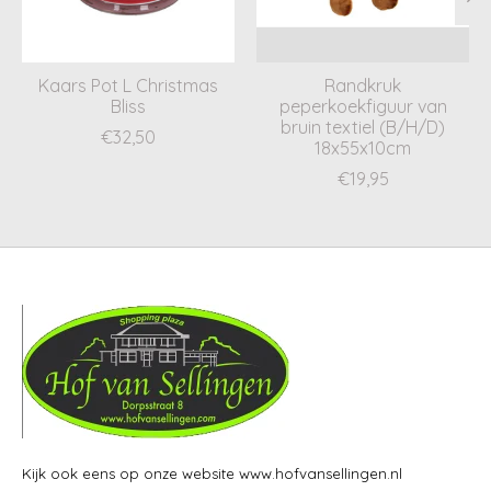
Kaars Pot L Christmas
Randkruk
Bliss
peperkoekfiguur van
bruin textiel (B/H/D)
€32,50
18x55x10cm
€19,95
Kijk ook eens op onze website www.hofvansellingen.nl