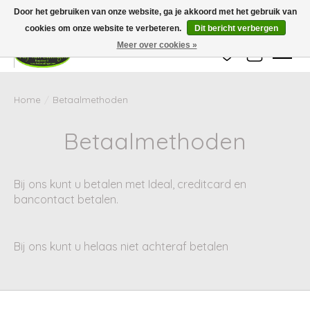
Wij zijn gesloten van 24 december tot en met 25 januari. Houd er rekening mee
Door het gebruiken van onze website, ga je akkoord met het gebruik van
dat de levertijd van uw bestelling in deze periode langer kan zijn dan
gebruikelijk.
cookies om onze website te verbeteren.
Dit bericht verbergen
Meer over cookies »
Verlanglijst
Winkelwag
Home
/
Betaalmethoden
Betaalmethoden
Bij ons kunt u betalen met Ideal, creditcard en
bancontact betalen.
Bij ons kunt u helaas niet achteraf betalen