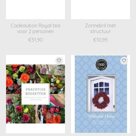
Cadeaubon Royal tea
Zonnebril met
voor 2 personen
structuur
€51,90
€10,95