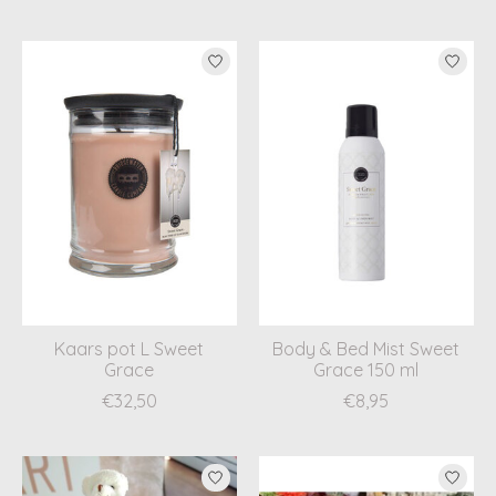
Kaars pot L Sweet
Body & Bed Mist Sweet
Grace
Grace 150 ml
€32,50
€8,95