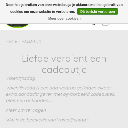
Wij zijn gesloten van 24 december tot en met 25 januari. Houd er rekening mee
Door het gebruiken van onze website, ga je akkoord met het gebruik van
dat de levertijd van uw bestelling in deze periode langer kan zijn dan
gebruikelijk.
cookies om onze website te verbeteren.
Dit bericht verbergen
Meer over cookies »
Verlanglijst
Winkelwag
Home
/
VALENTIJN
Liefde verdient een
cadeautje
Valentijnsdag
Valentijnsdag is een dag waarop geliefden elkaar
extra aandacht geven met bijvoorbeeld cadeautjes,
bloemen of kaarten. ...
Meer om te vragen
Wat is de betekenis van Valentijnsdag?