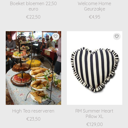
Boeket bloemen 22,50
Welcome Home
euro
Geurzakje
€22,50
€4,95
High Tea reserveren
RM Summer Heart
Pillow XL
€23,50
€129,00