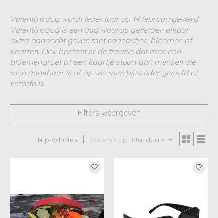
Valentijnsdag wordt ieder jaar op 14 februari gevierd.
Valentijnsdag is een dag waarop geliefden elkaar
extra aandacht geven met cadeautjes, bloemen of
kaarten. Ook bestaat er de traditie dat men een
bloemengroet of een kaartje stuurt aan mensen die
men dankbaar is of op wie men bijzonder gesteld of
verliefd is.
Filters weergeven
14 producten
Sorteren op
Standaard