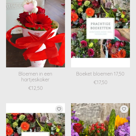
Bloemen in een
Boeket bloemen 17,50
hartjeskoker
€17,50
€12,50