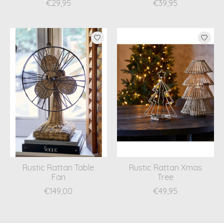
€29,95
€39,95
Rustic Rattan Table
Rustic Rattan Xmas
Fan
Tree
€149,00
€49,95