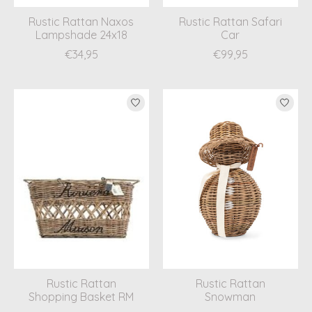
Rustic Rattan Naxos
Rustic Rattan Safari
Lampshade 24x18
Car
€34,95
€99,95
Rustic Rattan
Rustic Rattan
Shopping Basket RM
Snowman