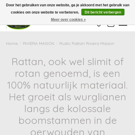
Wij zijn gesloten van 24 december tot en met 25 januari. Houd er rekening mee
Door het gebruiken van onze website, ga je akkoord met het gebruik van
dat de levertijd van uw bestelling in deze periode langer kan zijn dan
gebruikelijk.
cookies om onze website te verbeteren.
Dit bericht verbergen
Meer over cookies »
Verlanglijst
Winkelwag
Home
/
RIVIERA MAISON
/
Rustic Rattan Riviera Maison
Rattan, ook wel slimit of
rotan genoemd, is een
100% natuurlijk materiaal.
Het groeit als wurglianen
langs de kolossale
boomstammen in de
oerwouden van