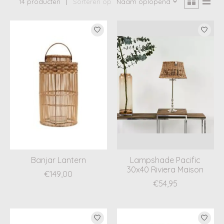
14 producten
Sorteren op
Naam oplopend
Banjar Lantern
Lampshade Pacific
30x40 Riviera Maison
€149,00
€54,95