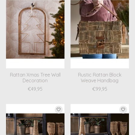
Rattan Xmas Tree Wall
Rustic Rattan Block
Decoration
Weave Handbag
€49,95
€99,95