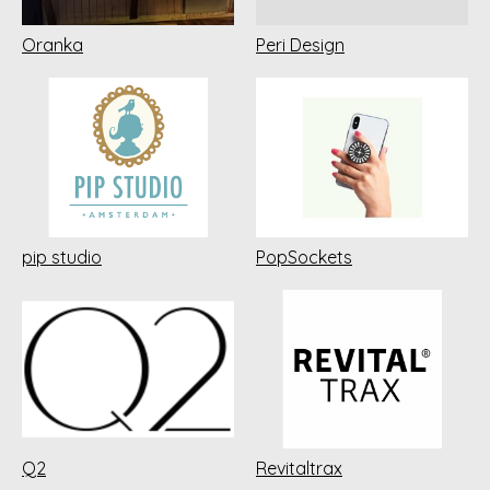
Oranka
Peri Design
pip studio
PopSockets
Q2
Revitaltrax