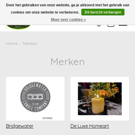
Wij zijn gesloten van 24 december tot en met 25 januari. Houd er rekening mee
Door het gebruiken van onze website, ga je akkoord met het gebruik van
dat de levertijd van uw bestelling in deze periode langer kan zijn dan
gebruikelijk.
cookies om onze website te verbeteren.
Dit bericht verbergen
Meer over cookies »
Verlanglijst
Winkelwag
Home
/
Merken
Merken
Bridgewater
De Luxe Homeart