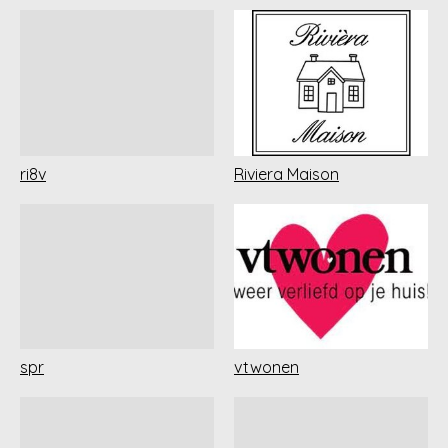
ri8v
Riviera Maison
spr
vtwonen