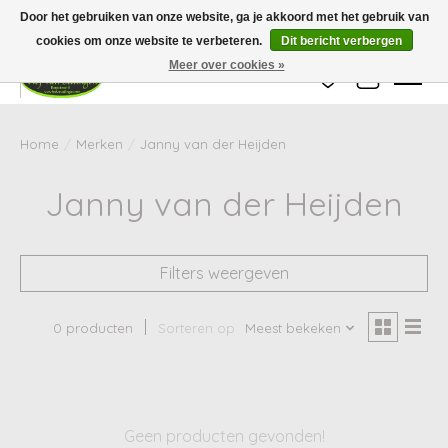
Wij zijn gesloten van 24 december tot en met 25 januari. Houd er rekening mee
Door het gebruiken van onze website, ga je akkoord met het gebruik van
dat de levertijd van uw bestelling in deze periode langer kan zijn dan
gebruikelijk.
cookies om onze website te verbeteren.
Dit bericht verbergen
Meer over cookies »
Verlanglijst
Winkelwag
Home
/
Merken
/
Janny van der Heijden
Janny van der Heijden
Filters weergeven
0 producten
Sorteren op
Meest bekeken
Geen producten gevonden!