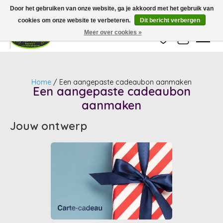
Wij zijn gesloten van 24 december tot en met 25 januari. Houd er rekening mee
Door het gebruiken van onze website, ga je akkoord met het gebruik van
dat de levertijd van uw bestelling in deze periode langer kan zijn dan
gebruikelijk.
cookies om onze website te verbeteren.
Dit bericht verbergen
Meer over cookies »
Verlanglijst
Winkelwag
Home
/ Een aangepaste cadeaubon aanmaken
Een aangepaste cadeaubon
aanmaken
Jouw ontwerp