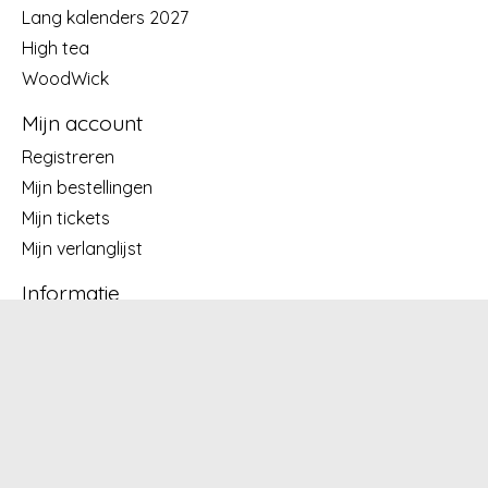
Lang kalenders 2027
High tea
WoodWick
Mijn account
Registreren
Mijn bestellingen
Mijn tickets
Mijn verlanglijst
Informatie
Over ons
Algemene voorwaarden
Disclaimer
Privacy Policy
Betaalmethoden
Verzenden