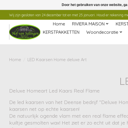
Door het gebruiken van onze website, ga
Wij zijn gesloten van 24 december tot en met 25 januari. Houd er rekening mee
Home
RIVIERA MAISON
KERS
KERSTPAKKETTEN
Woondecoratie
Home
/
LED Kaarsen Home deluxe Art
L
Deluxe Homeart Led Kaars Real Flame
De led kaarsen van het Deense bedrijf “Deluxe Hom
kaarsen net op echte kaarsen!
De natuurlijk ogende vlam met een real flame effect
kuiltje gesmolten wax! Het ziet er zo echt uit dat j