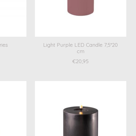
ries
Light Purple LED Candle 7,5*20
cm
€20,95