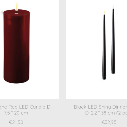
ne Red LED Candle D:
Black LED Shiny Dinne
7,5 * 20 cm
D: 2,2 * 38 cm (2 pc
€21,50
€32,95