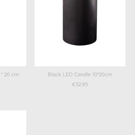
 * 20 cm
Black LED Candle 10*20cm
€32,95