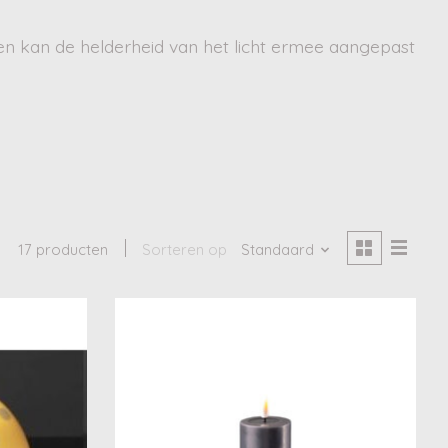
en kan de helderheid van het licht ermee aangepast
17 producten
Sorteren op
Standaard