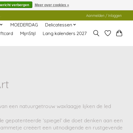
bericht verbergen
Meer over cookies »
.
Aanmelden / Inloggen
MOEDERDAG
Delicatessen
ftcard
MijnStijl
Lang kalenders 2027
rt
van een natuurgetrouw waxlaagje lijken de led
 de gepatenteerde ‘spiegel’ die doet denken aan een
de vlammetje creëert een uitnodigende en rustgevende