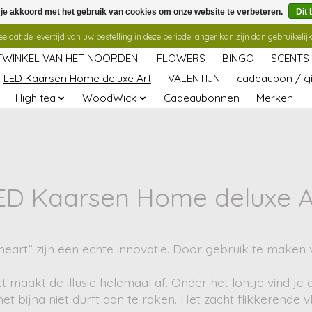
 je akkoord met het gebruik van cookies om onze website te verbeteren.
Dit 
 dat de levertijd van uw bestelling in deze periode langer kan zijn dan gebruikelijk
TWINKEL VAN HET NOORDEN.
FLOWERS
BINGO
SCENTS
LED Kaarsen Home deluxe Art
VALENTIJN
cadeaubon / gi
High tea
WoodWick
Cadeaubonnen
Merken
ED Kaarsen Home deluxe A
eart” zijn een echte innovatie. Door gebruik te maken 
 maakt de illusie helemaal af. Onder het lontje vind je
e het bijna niet durft aan te raken. Het zacht flikkeren