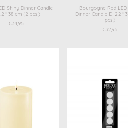
D Shiny Dinner Candle
Bourgogne Red LED 
2,2 * 38 cm (2 pcs,)
Dinner Candle D: 2,2 * 
pcs,)
€34,95
€32,95