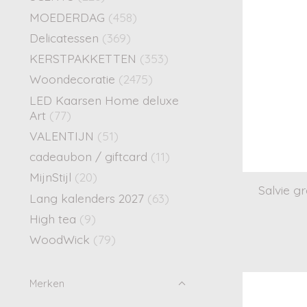
MOEDERDAG
(458)
Delicatessen
(369)
KERSTPAKKETTEN
(353)
Woondecoratie
(2475)
LED Kaarsen Home deluxe
Art
(77)
VALENTIJN
(51)
cadeaubon / giftcard
(11)
MijnStijl
(20)
Salvie g
Lang kalenders 2027
(63)
High tea
(9)
WoodWick
(79)
Merken