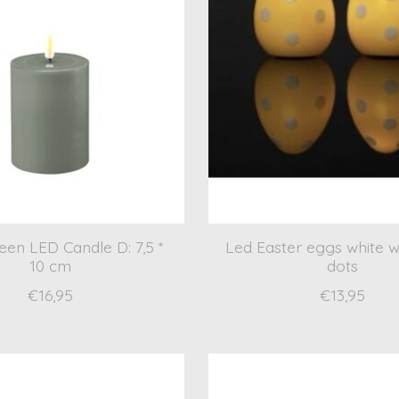
reen LED Candle D: 7,5 *
Led Easter eggs white w
10 cm
dots
€16,95
€13,95