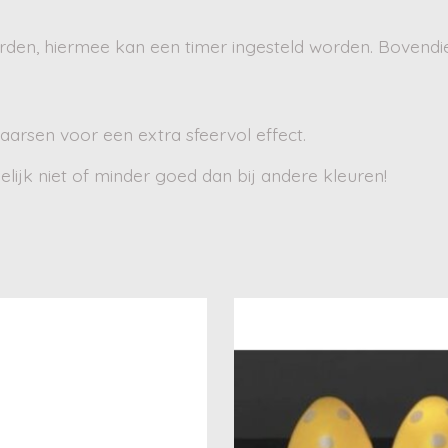
rden, hiermee kan een timer ingesteld worden. Bovendi
arsen voor een extra sfeervol effect.
lijk niet of minder goed dan bij andere kleuren!