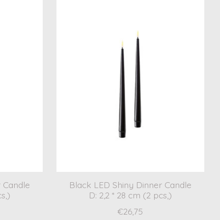
r Candle
Black LED Shiny Dinner Candle
s,)
D: 2,2 * 28 cm (2 pcs,)
€26,75