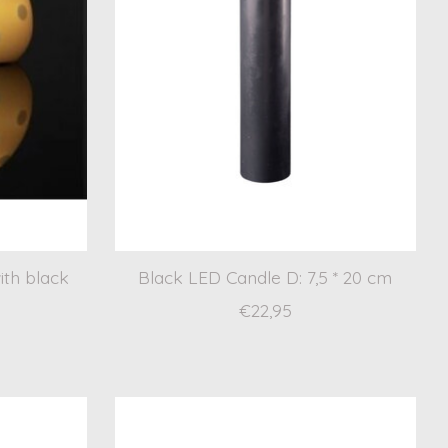
ith black
Black LED Candle D: 7,5 * 20 cm
€22,95