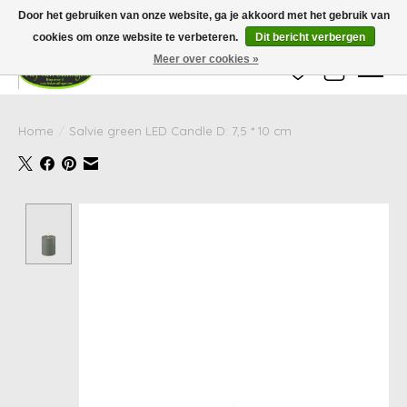
Wij zijn gesloten van 24 december tot en met 25 januari. Houd er rekening mee
Door het gebruiken van onze website, ga je akkoord met het gebruik van
dat de levertijd van uw bestelling in deze periode langer kan zijn dan
gebruikelijk.
cookies om onze website te verbeteren.
Dit bericht verbergen
Meer over cookies »
Verlanglijst
Winkelwag
Home
/
Salvie green LED Candle D: 7,5 * 10 cm
Product image slideshow Items