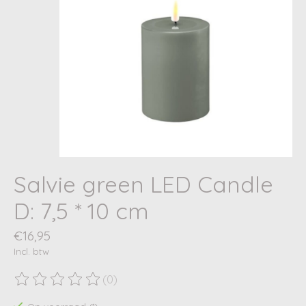
Salvie green LED Candle
D: 7,5 * 10 cm
€16,95
Incl. btw
(0)
De beoordeling van dit product is
0
van de 5