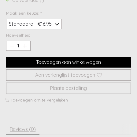
Op voorraad (1)
Maak een keuze:
*
Hoeveelheid:
Toevoegen aan winkelwagen
Aan verlanglijst toevoegen
Plaats bestelling
Toevoegen om te vergelijken
Reviews (0)