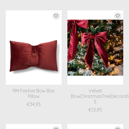
RM Festive Bow Box
Velvet
Pillow
BowChristmasTreeDecorat
S
€34,95
€12,95