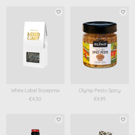
White Label Snoepmix
Olymp Pesto Spicy
€4,50
€4,95