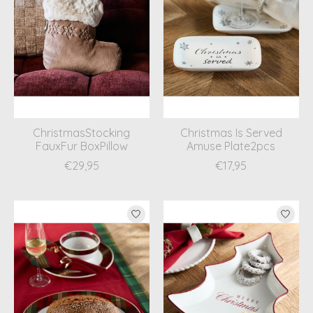
ChristmasStocking
Christmas Is Served
FauxFur BoxPillow
Amuse Plate2pcs
€29,95
€17,95