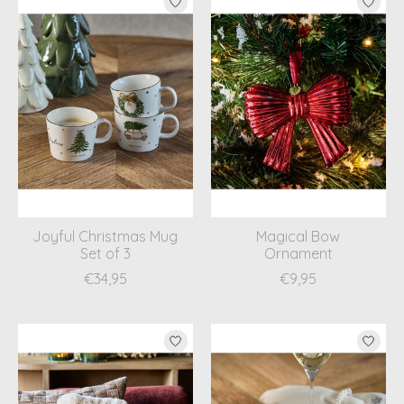
Joyful Christmas Mug
Magical Bow
Set of 3
Ornament
€34,95
€9,95