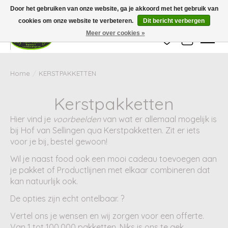
Wij zijn gesloten van 24 december tot en met 25 januari. Houd er rekening mee
Door het gebruiken van onze website, ga je akkoord met het gebruik van
dat de levertijd van uw bestelling in deze periode langer kan zijn dan
gebruikelijk.
cookies om onze website te verbeteren.
Dit bericht verbergen
Meer over cookies »
Verlanglijst
Winkelwag
Home
/
KERSTPAKKETTEN
Kerstpakketten
Hier vind je
voorbeelden
van wat er allemaal mogelijk is
bij Hof van Sellingen qua Kerstpakketten. Zit er iets
voor je bij, bestel gewoon!
Wil je naast food ook een mooi cadeau toevoegen aan
je pakket of Productlijnen met elkaar combineren dat
kan natuurlijk ook.
De opties zijn echt ontelbaar. ?
Vertel ons je wensen en wij zorgen voor een offerte.
Van 1 tot 100.000 pakketten. Niks is ons te gek.