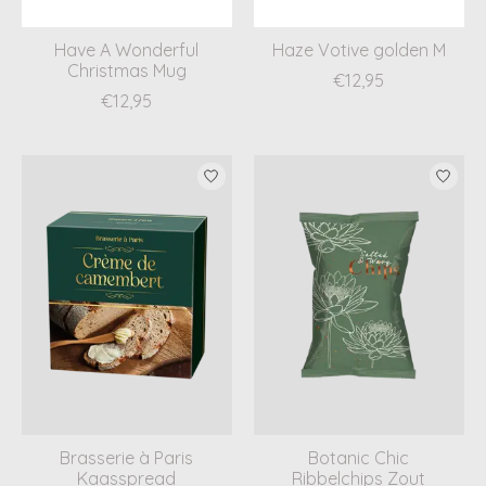
Have A Wonderful
Haze Votive golden M
Christmas Mug
€12,95
€12,95
Brasserie à Paris
Botanic Chic
Kaasspread
Ribbelchips Zout