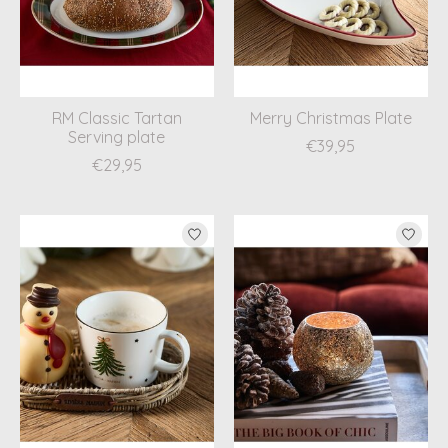
RM Classic Tartan
Merry Christmas Plate
Serving plate
€39,95
€29,95