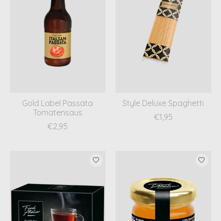
Gold Label Passata
Style Deluxe Spaghetti
Tomatensaus
€1,95
€2,95