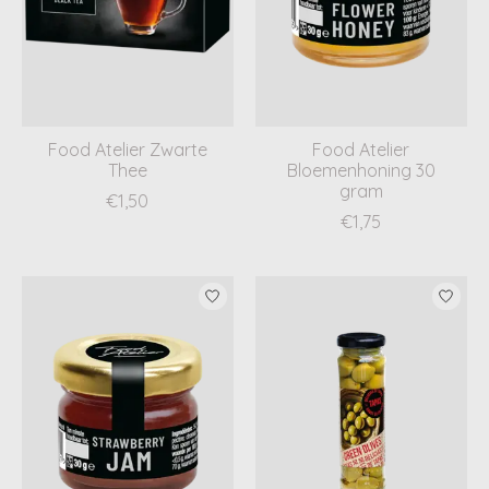
Food Atelier Zwarte
Food Atelier
Thee
Bloemenhoning 30
gram
€1,50
€1,75