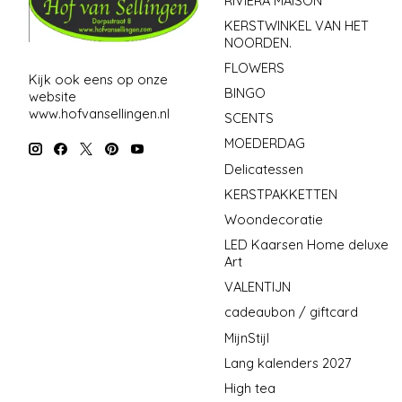
RIVIERA MAISON
KERSTWINKEL VAN HET
NOORDEN.
FLOWERS
Kijk ook eens op onze
BINGO
website
www.hofvansellingen.nl
SCENTS
MOEDERDAG
Delicatessen
KERSTPAKKETTEN
Woondecoratie
LED Kaarsen Home deluxe
Art
VALENTIJN
cadeaubon / giftcard
MijnStijl
Lang kalenders 2027
High tea