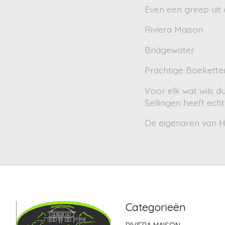
Even een greep uit
Riviera Maison
Bridgewater
Prachtige Boekette
Voor elk wat wils d
Sellingen heeft echt 
De eigenaren van Ho
Categorieën