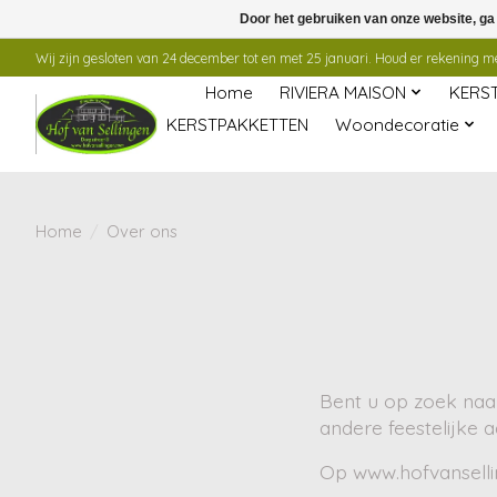
Door het gebruiken van onze website, ga
Wij zijn gesloten van 24 december tot en met 25 januari. Houd er rekening mee
Home
RIVIERA MAISON
KERS
KERSTPAKKETTEN
Woondecoratie
Home
/
Over ons
Bent u op zoek naar
andere feestelijke 
Op www.hofvanselli