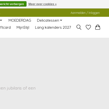
bericht verbergen
Meer over cookies »
.
Aanmelden / Inloggen
MOEDERDAG
Delicatessen
ftcard
MijnStijl
Lang kalenders 2027
n jubilaris of een