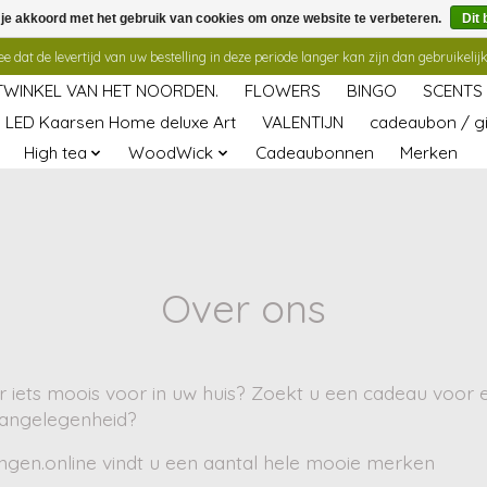
 je akkoord met het gebruik van cookies om onze website te verbeteren.
Dit 
 dat de levertijd van uw bestelling in deze periode langer kan zijn dan gebruikelijk
TWINKEL VAN HET NOORDEN.
FLOWERS
BINGO
SCENTS
LED Kaarsen Home deluxe Art
VALENTIJN
cadeaubon / gi
High tea
WoodWick
Cadeaubonnen
Merken
Over ons
 iets moois voor in uw huis? Zoekt u een cadeau voor ee
aangelegenheid?
ngen.online vindt u een aantal hele mooie merken