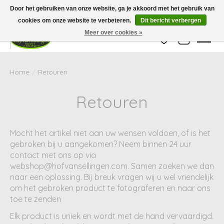
Wij zijn gesloten van 24 december tot en met 25 januari. Houd er rekening mee
Door het gebruiken van onze website, ga je akkoord met het gebruik van
dat de levertijd van uw bestelling in deze periode langer kan zijn dan
gebruikelijk.
cookies om onze website te verbeteren.
Dit bericht verbergen
Meer over cookies »
Verlanglijst
Winkelwag
Home
/
Retouren
Retouren
Mocht het artikel niet aan uw wensen voldoen, of is het
gebroken bij u aangekomen? Neem binnen 24 uur
contact met ons op via
webshop@hofvansellingen.com
. Samen zoeken we dan
naar een oplossing. Bij breuk vragen wij u wel vriendelijk
om het gebroken product te fotograferen en naar ons
toe te zenden
Elk product is uniek en wordt met de hand vervaardigd.