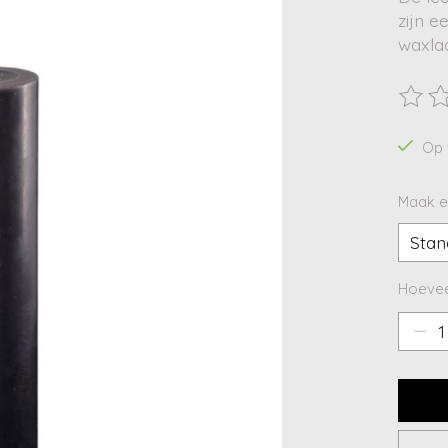
zijn e
waxlaa
De beo
Op 
Maak e
Hoevee