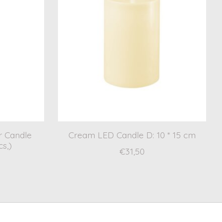
r Candle
Cream LED Candle D: 10 * 15 cm
cs,)
€31,50