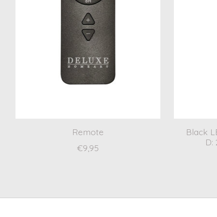
Remote
Black L
D: 
€9,95