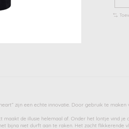
Toev
eart” zijn een echte innovatie. Door gebruik te maken 
 maakt de illusie helemaal af. Onder het lontje vind je
e het bijna niet durft aan te raken. Het zacht flikkeren