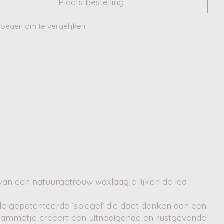
Plaats bestelling
oegen om te vergelijken
van een natuurgetrouw waxlaagje lijken de led
 de gepatenteerde ‘spiegel’ die doet denken aan een
de vlammetje creëert een uitnodigende en rustgevende