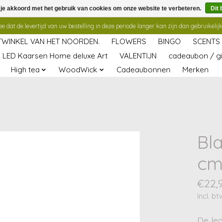
 je akkoord met het gebruik van cookies om onze website te verbeteren.
Dit 
 dat de levertijd van uw bestelling in deze periode langer kan zijn dan gebruikelijk
TWINKEL VAN HET NOORDEN.
FLOWERS
BINGO
SCENTS
LED Kaarsen Home deluxe Art
VALENTIJN
cadeaubon / gi
High tea
WoodWick
Cadeaubonnen
Merken
Bla
c
€22,
Incl. bt
De le