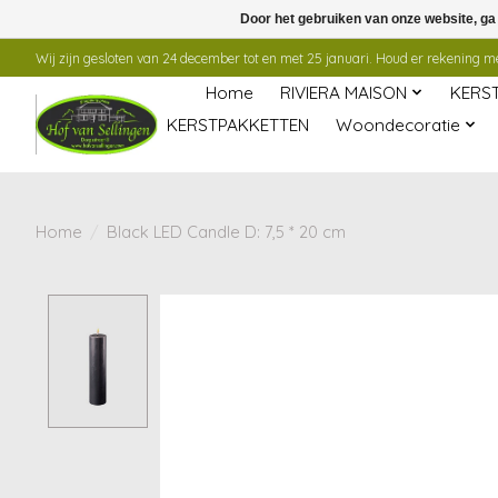
Door het gebruiken van onze website, ga
Wij zijn gesloten van 24 december tot en met 25 januari. Houd er rekening mee
Home
RIVIERA MAISON
KERS
KERSTPAKKETTEN
Woondecoratie
Home
/
Black LED Candle D: 7,5 * 20 cm
Product image slideshow Items