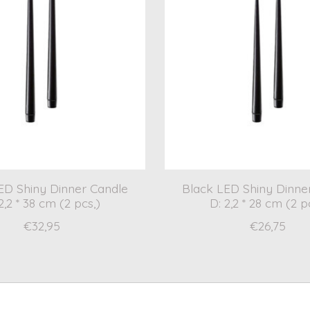
ED Shiny Dinner Candle
Black LED Shiny Dinne
2,2 * 38 cm (2 pcs,)
D: 2,2 * 28 cm (2 p
€32,95
€26,75