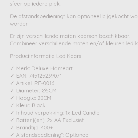
sfeer op iedere plek.
De afstandsbediening* kan optioneel bijgekocht wo
worden.
Er zijn verschillende maten kaarsen beschikbaar.
Combineer verschillende maten en/of kleuren led ka
Productinformatie Led Kaars
✓ Merk: Deluxe Homeart
✓ EAN: 745125239071
✓ Artikel: RF-0016
✓ Diameter: Ø5CM
✓ Hoogte: 20CM
✓ Kleur: Black
✓ Inhoud verpakking: 1x Led Candle
✓ Batterij(en): 2x AA Exclusief
✓ Brandtijd: 400+
✓ Afstandsbediening*: Optioneel