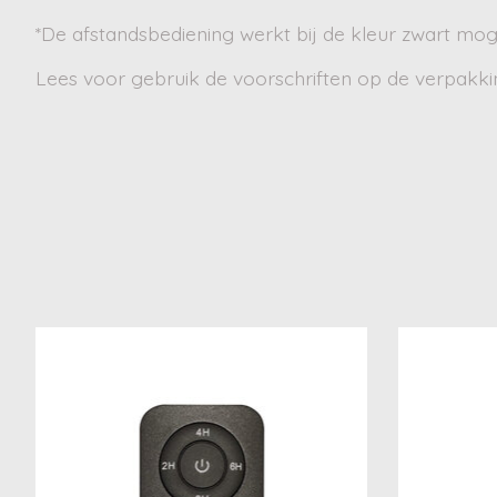
*De afstandsbediening werkt bij de kleur zwart moge
Lees voor gebruik de voorschriften op de verpakki
Items van productcarrousel