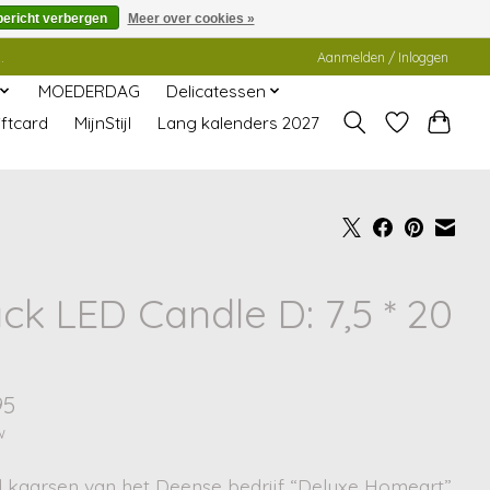
bericht verbergen
Meer over cookies »
.
Aanmelden / Inloggen
MOEDERDAG
Delicatessen
ftcard
MijnStijl
Lang kalenders 2027
ck LED Candle D: 7,5 * 20
m
95
w
d kaarsen van het Deense bedrijf “Deluxe Homeart”