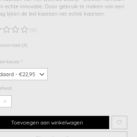
en echte innovatie. Door gebruik te maken van een
g lijken de led kaarsen net echte kaarsen.
(0)
ordeling van dit product is
0
van de 5
voorraad (4)
en keuze:
*
lheid:
Toevoegen aan winkelwagen