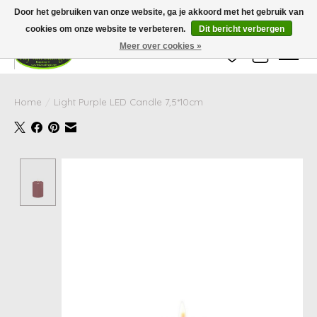
Wij zijn gesloten van 24 december tot en met 25 januari. Houd er rekening mee
Door het gebruiken van onze website, ga je akkoord met het gebruik van
dat de levertijd van uw bestelling in deze periode langer kan zijn dan
gebruikelijk.
cookies om onze website te verbeteren.
Dit bericht verbergen
Meer over cookies »
Verlanglijst
Winkelwag
Home
/
Light Purple LED Candle 7,5*10cm
Product image slideshow Items