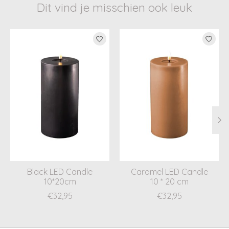
Dit vind je misschien ook leuk
Items van productcarrousel
Black LED Candle
Caramel LED Candle
10*20cm
10 * 20 cm
€32,95
€32,95