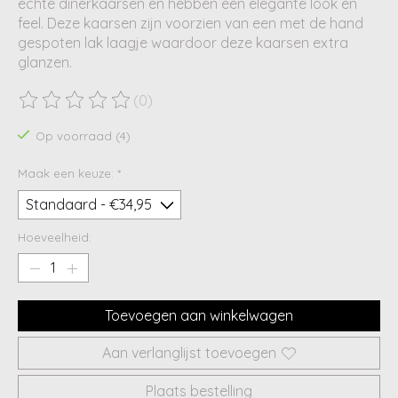
echte dinerkaarsen en hebben een elegante look en
feel. Deze kaarsen zijn voorzien van een met de hand
gespoten lak laagje waardoor deze kaarsen extra
glanzen.
(0)
De beoordeling van dit product is
0
van de 5
Op voorraad (4)
Maak een keuze:
*
Hoeveelheid:
Toevoegen aan winkelwagen
Aan verlanglijst toevoegen
Plaats bestelling