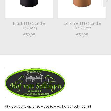
Black LED Candle
Caramel LED Candle
10*20cm
10 * 20 cm
€32,95
€32,95
Kijk ook eens op onze website www.hofvansellingen.nl