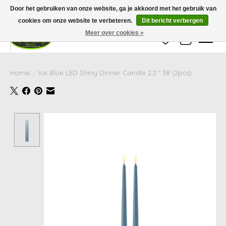
Wij zijn gesloten van 24 december tot en met 25 januari. Houd er rekening mee
Door het gebruiken van onze website, ga je akkoord met het gebruik van
dat de levertijd van uw bestelling in deze periode langer kan zijn dan
gebruikelijk.
cookies om onze website te verbeteren.
Dit bericht verbergen
Meer over cookies »
Verlanglijst
Winkelwag
Home
/
Ice Blue LED Shiny Dinner Candle 2,2 * 38 (2pcs)
Product image slideshow Items