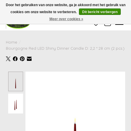
Wij zijn gesloten van 24 december tot en met 25 januari. Houd er rekening mee
Door het gebruiken van onze website, ga je akkoord met het gebruik van
dat de levertijd van uw bestelling in deze periode langer kan zijn dan
gebruikelijk.
cookies om onze website te verbeteren.
Dit bericht verbergen
Meer over cookies »
Verlanglijst
Winkelwag
Home
/
Bourgogne Red LED Shiny Dinner Candle D: 2,2 * 28 cm (2 pcs.)
Product image slideshow Items