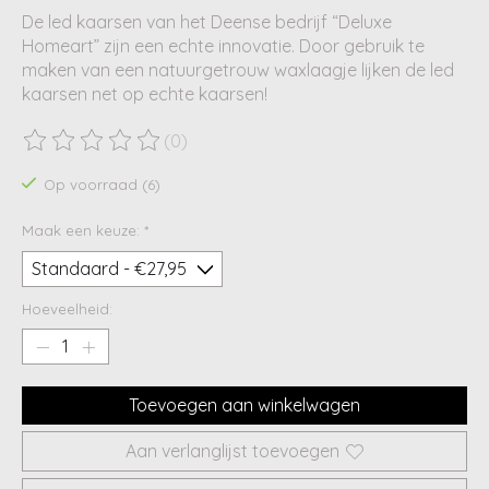
De led kaarsen van het Deense bedrijf “Deluxe
Homeart” zijn een echte innovatie. Door gebruik te
maken van een natuurgetrouw waxlaagje lijken de led
kaarsen net op echte kaarsen!
(0)
De beoordeling van dit product is
0
van de 5
Op voorraad (6)
Maak een keuze:
*
Hoeveelheid:
Toevoegen aan winkelwagen
Aan verlanglijst toevoegen