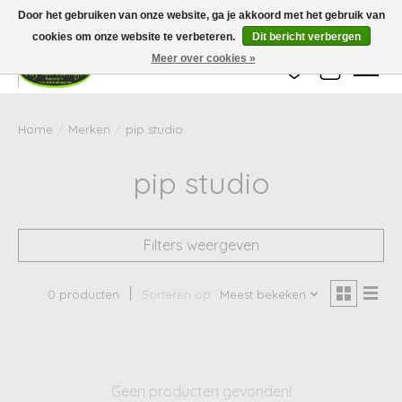
Wij zijn gesloten van 24 december tot en met 25 januari. Houd er rekening mee
Door het gebruiken van onze website, ga je akkoord met het gebruik van
dat de levertijd van uw bestelling in deze periode langer kan zijn dan
gebruikelijk.
cookies om onze website te verbeteren.
Dit bericht verbergen
Meer over cookies »
Verlanglijst
Winkelwag
Home
/
Merken
/
pip studio
pip studio
Filters weergeven
0 producten
Sorteren op
Meest bekeken
Geen producten gevonden!