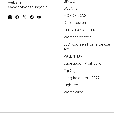
BINGO
website
www.hofvansellingen.nl
SCENTS
MOEDERDAG
Delicatessen
KERSTPAKKETTEN
Woondecoratie
LED Kaarsen Home deluxe
Art
VALENTIJN
cadeaubon / giftcard
MijnStijl
Lang kalenders 2027
High tea
WoodWick