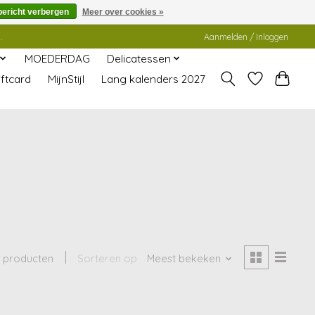
bericht verbergen
Meer over cookies »
.
Aanmelden / Inloggen
MOEDERDAG
Delicatessen
ftcard
MijnStijl
Lang kalenders 2027
 producten
Sorteren op
Meest bekeken