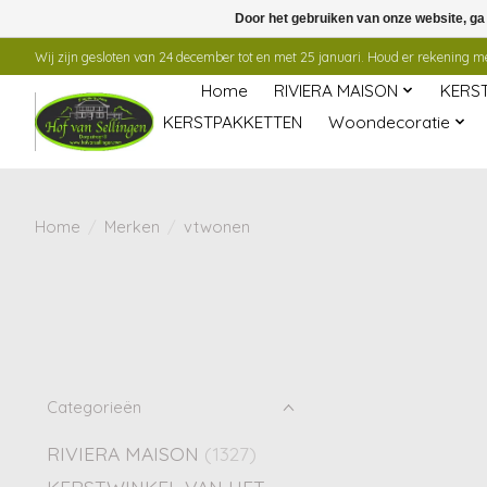
Door het gebruiken van onze website, ga
Wij zijn gesloten van 24 december tot en met 25 januari. Houd er rekening mee
Home
RIVIERA MAISON
KERS
KERSTPAKKETTEN
Woondecoratie
Home
/
Merken
/
vtwonen
Categorieën
RIVIERA MAISON
(1327)
KERSTWINKEL VAN HET