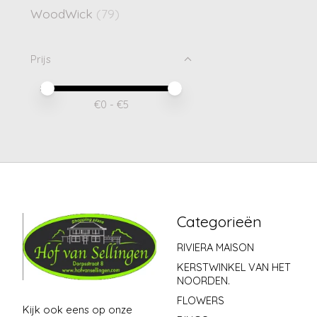
WoodWick
(79)
Prijs
Minimale prijswaarde
Price maximum value
€
0
- €
5
Categorieën
RIVIERA MAISON
KERSTWINKEL VAN HET
NOORDEN.
FLOWERS
Kijk ook eens op onze