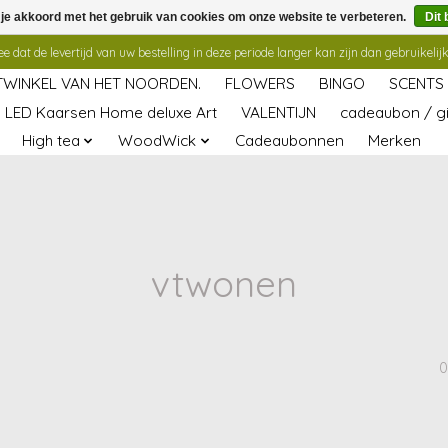
 je akkoord met het gebruik van cookies om onze website te verbeteren.
Dit 
 dat de levertijd van uw bestelling in deze periode langer kan zijn dan gebruikelijk
TWINKEL VAN HET NOORDEN.
FLOWERS
BINGO
SCENTS
LED Kaarsen Home deluxe Art
VALENTIJN
cadeaubon / gi
High tea
WoodWick
Cadeaubonnen
Merken
vtwonen
0