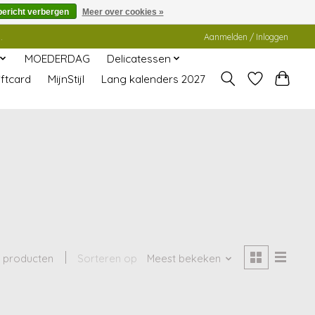
bericht verbergen
Meer over cookies »
.
Aanmelden / Inloggen
MOEDERDAG
Delicatessen
ftcard
MijnStijl
Lang kalenders 2027
 producten
Sorteren op
Meest bekeken