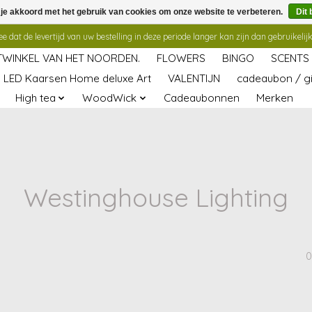
 je akkoord met het gebruik van cookies om onze website te verbeteren.
Dit 
 dat de levertijd van uw bestelling in deze periode langer kan zijn dan gebruikelijk
TWINKEL VAN HET NOORDEN.
FLOWERS
BINGO
SCENTS
LED Kaarsen Home deluxe Art
VALENTIJN
cadeaubon / gi
High tea
WoodWick
Cadeaubonnen
Merken
Westinghouse Lighting
0