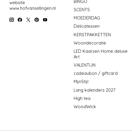
BINGO
website
www.hofvansellingen.nl
SCENTS
MOEDERDAG
Delicatessen
KERSTPAKKETTEN
Woondecoratie
LED Kaarsen Home deluxe
Art
VALENTIJN
cadeaubon / giftcard
MijnStijl
Lang kalenders 2027
High tea
WoodWick