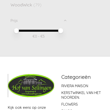
WoodWick
(79)
Prijs
Minimale prijswaarde
Price maximum value
€
0
- €
5
Categorieën
RIVIERA MAISON
KERSTWINKEL VAN HET
NOORDEN.
FLOWERS
Kijk ook eens op onze