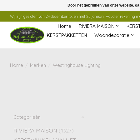
Door het gebruiken van onze website, ga
Wij zijn gesloten van 24 december tot en met 25 januari. Houd er rekening mee
Home
RIVIERA MAISON
KERS
KERSTPAKKETTEN
Woondecoratie
Home
/
Merken
/
Westinghouse Lighting
Categorieën
RIVIERA MAISON
(1327)
KERSTWINKEL VAN HET