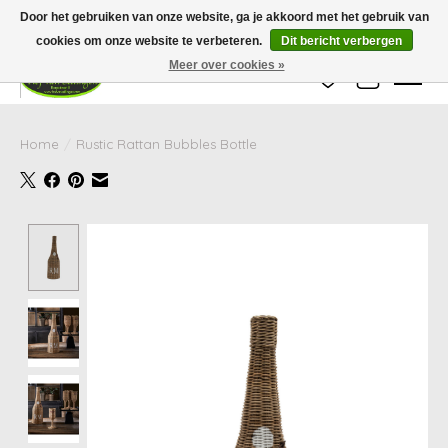
Wij zijn gesloten van 24 december tot en met 25 januari. Houd er rekening mee
Door het gebruiken van onze website, ga je akkoord met het gebruik van
dat de levertijd van uw bestelling in deze periode langer kan zijn dan
gebruikelijk.
cookies om onze website te verbeteren.
Dit bericht verbergen
Meer over cookies »
Verlanglijst
Winkelwag
Home
/
Rustic Rattan Bubbles Bottle
Product image slideshow Items