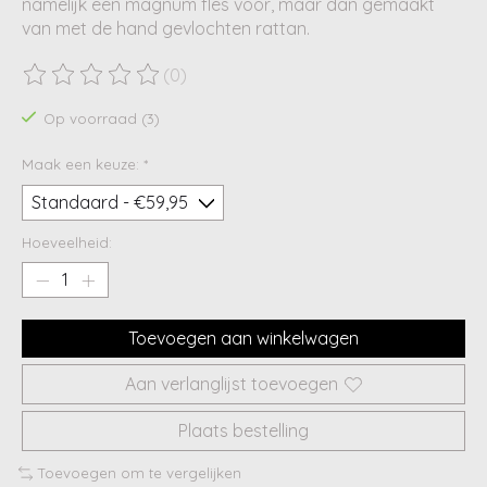
namelijk een magnum fles voor, maar dan gemaakt
van met de hand gevlochten rattan.
(0)
De beoordeling van dit product is
0
van de 5
Op voorraad (3)
Maak een keuze:
*
Hoeveelheid:
Toevoegen aan winkelwagen
Aan verlanglijst toevoegen
Plaats bestelling
Toevoegen om te vergelijken