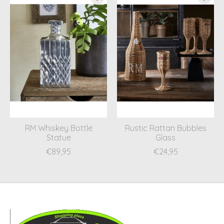
RM Whiskey Bottle
Rustic Rattan Bubbles
Statue
Glass
€89,95
€24,95