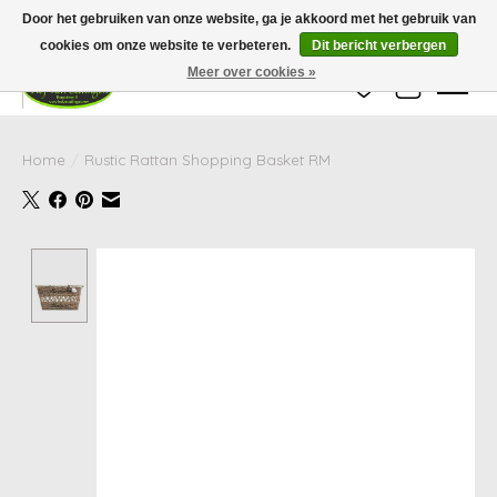
Wij zijn gesloten van 24 december tot en met 25 januari. Houd er rekening mee
Door het gebruiken van onze website, ga je akkoord met het gebruik van
dat de levertijd van uw bestelling in deze periode langer kan zijn dan
gebruikelijk.
cookies om onze website te verbeteren.
Dit bericht verbergen
Meer over cookies »
Verlanglijst
Winkelwag
Home
/
Rustic Rattan Shopping Basket RM
Product image slideshow Items