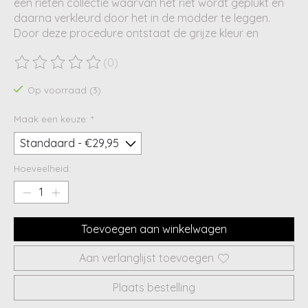
een rieten collectie waarvan het riet wordt geplukt en
daarna verkleurd door het in de modder te leggen.
Door deze procedure ontstaat de grijze kleur en
(0)
De beoordeling van dit product is
0
van de 5
Op voorraad (3)
Maak een keuze:
*
Hoeveelheid:
Toevoegen aan winkelwagen
Aan verlanglijst toevoegen
Plaats bestelling