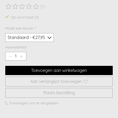
(0)
De beoordeling van dit product is
0
van de 5
Op voorraad (5)
Maak een keuze:
*
Hoeveelheid:
Toevoegen aan winkelwagen
Aan verlanglijst toevoegen
Plaats bestelling
Toevoegen om te vergelijken