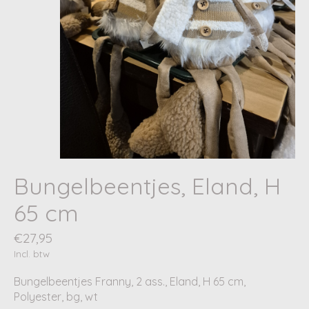
Bungelbeentjes, Eland, H
65 cm
€27,95
Incl. btw
Bungelbeentjes Franny, 2 ass., Eland, H 65 cm,
Polyester, bg, wt