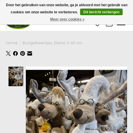
Wij zijn gesloten van 24 december tot en met 25 januari. Houd er rekening mee
Door het gebruiken van onze website, ga je akkoord met het gebruik van
dat de levertijd van uw bestelling in deze periode langer kan zijn dan
gebruikelijk.
cookies om onze website te verbeteren.
Dit bericht verbergen
Meer over cookies »
Verlanglijst
Winkelwag
Home
/
Bungelbeentjes, Eland, H 65 cm
Product image slideshow Items