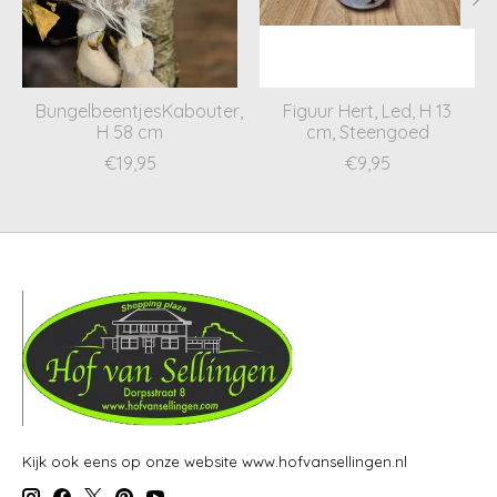
BungelbeentjesKabouter,
Figuur Hert, Led, H 13
H 58 cm
cm, Steengoed
€19,95
€9,95
Kijk ook eens op onze website www.hofvansellingen.nl