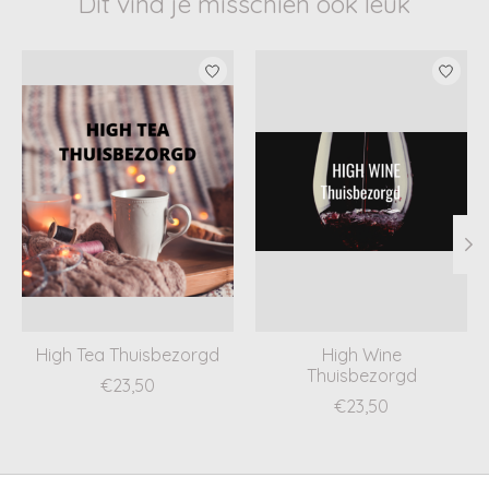
Dit vind je misschien ook leuk
Items van productcarrousel
High Tea Thuisbezorgd
High Wine
Thuisbezorgd
€23,50
€23,50