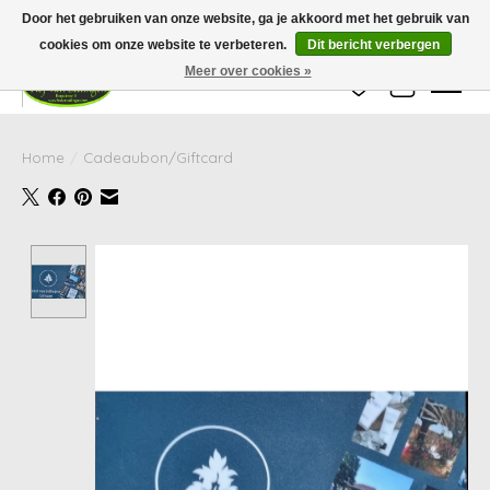
Wij zijn gesloten van 24 december tot en met 25 januari. Houd er rekening mee
Door het gebruiken van onze website, ga je akkoord met het gebruik van
dat de levertijd van uw bestelling in deze periode langer kan zijn dan
gebruikelijk.
cookies om onze website te verbeteren.
Dit bericht verbergen
Meer over cookies »
Verlanglijst
Winkelwag
Home
/
Cadeaubon/Giftcard
Product image slideshow Items