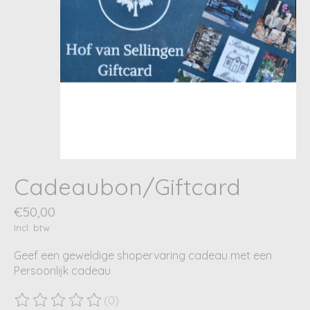
Cadeaubon/Giftcard
€50,00
Incl. btw
Geef een geweldige shopervaring cadeau met een
Persoonlijk cadeau
(0)
De beoordeling van dit product is
0
van de 5