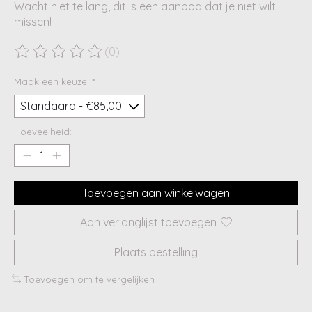
Wacht niet te lang, dit is een aanbod dat je niet wilt
missen!
(0)
De beoordeling van dit product is
0
van de 5
Maak een keuze:
*
Hoeveelheid:
Toevoegen aan winkelwagen
Aan verlanglijst toevoegen
Plaats bestelling
Toevoegen om te vergelijken