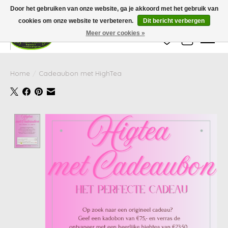
Wij zijn gesloten van 24 december tot en met 25 januari. Houd er rekening mee
Door het gebruiken van onze website, ga je akkoord met het gebruik van
dat de levertijd van uw bestelling in deze periode langer kan zijn dan
gebruikelijk.
cookies om onze website te verbeteren.
Dit bericht verbergen
Meer over cookies »
Verlanglijst
Winkelwag
Home
/
Cadeaubon met HighTea
Product image slideshow Items