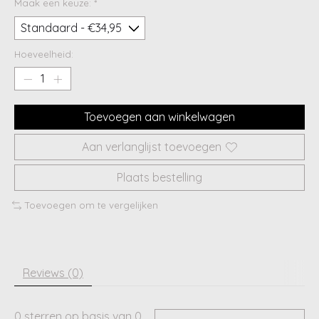
Maak een keuze:
*
Hoeveelheid:
Toevoegen aan winkelwagen
Aan verlanglijst toevoegen
Plaats bestelling
Toevoegen om te vergelijken
Reviews (0)
0
sterren op basis van
0