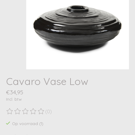
Cavaro Vase Low
€34,95
Incl. btw
(0)
De beoordeling van dit product is
0
van de 5
Op voorraad (1)