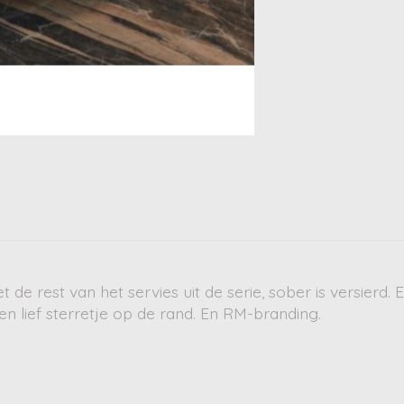
t de rest van het servies uit de serie, sober is versier
een lief sterretje op de rand. En RM-branding.