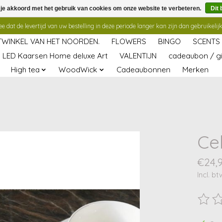
 je akkoord met het gebruik van cookies om onze website te verbeteren.
Dit 
 dat de levertijd van uw bestelling in deze periode langer kan zijn dan gebruikelijk
TWINKEL VAN HET NOORDEN.
FLOWERS
BINGO
SCENTS
LED Kaarsen Home deluxe Art
VALENTIJN
cadeaubon / gi
High tea
WoodWick
Cadeaubonnen
Merken
Ce
€24,
Incl. bt
De beo