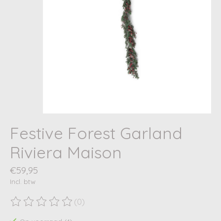
Festive Forest Garland
Riviera Maison
€59,95
Incl. btw
(0)
De beoordeling van dit product is
0
van de 5