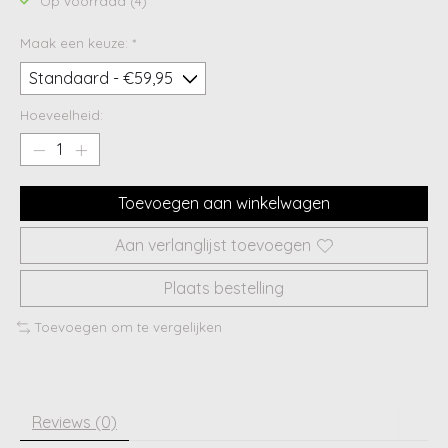
Op voorraad (4)
Maak een keuze:
*
Hoeveelheid:
Toevoegen aan winkelwagen
Aan verlanglijst toevoegen
Plaats bestelling
Toevoegen om te vergelijken
Reviews (0)