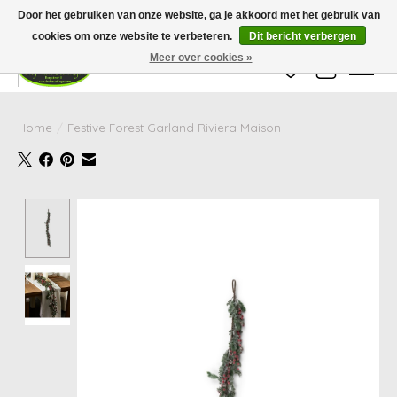
Wij zijn gesloten van 24 december tot en met 25 januari. Houd er rekening mee
Door het gebruiken van onze website, ga je akkoord met het gebruik van
dat de levertijd van uw bestelling in deze periode langer kan zijn dan
gebruikelijk.
cookies om onze website te verbeteren.
Dit bericht verbergen
Meer over cookies »
Verlanglijst
Winkelwag
Home
/
Festive Forest Garland Riviera Maison
Product image slideshow Items