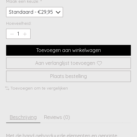
Maak een keuze:
*
Hoeveelheid:
Toevoegen aan winkelwagen
Aan verlanglijst toevoegen
Plaats bestelling
Toevoegen om te vergelijken
Beschrijving
Reviews (0)
Met de hand geborduurde elementen en geprinte