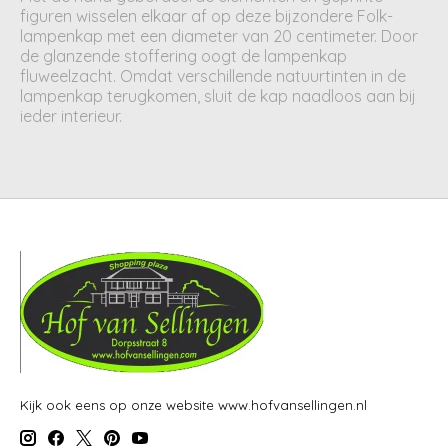
figuren wisselen elkaar af op deze bijzondere Folk-
lampenkap met een diameter van 20 centimeter. Door
de glanzende stoffering oogt de lampenkap
fluweelzacht. Omdat verschillende natuurtinten in de
lampenkap terugkomen, sluit de kap naadloos aan bij
ieder interieur.
Kijk ook eens op onze website www.hofvansellingen.nl