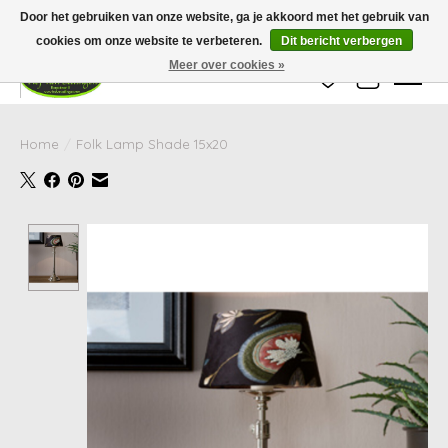
Wij zijn gesloten van 24 december tot en met 25 januari. Houd er rekening mee
Door het gebruiken van onze website, ga je akkoord met het gebruik van
dat de levertijd van uw bestelling in deze periode langer kan zijn dan
gebruikelijk.
cookies om onze website te verbeteren.
Dit bericht verbergen
Meer over cookies »
Verlanglijst
Winkelwag
Home
/
Folk Lamp Shade 15x20
Product image slideshow Items