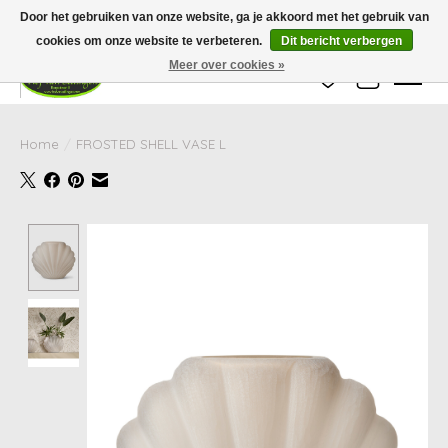
Wij zijn gesloten van 24 december tot en met 25 januari. Houd er rekening mee
Door het gebruiken van onze website, ga je akkoord met het gebruik van
dat de levertijd van uw bestelling in deze periode langer kan zijn dan
gebruikelijk.
cookies om onze website te verbeteren.
Dit bericht verbergen
Meer over cookies »
Verlanglijst
Winkelwag
Home
/
FROSTED SHELL VASE L
Product image slideshow Items