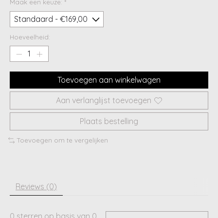
Maak een keuze:
*
Hoeveelheid:
Toevoegen aan winkelwagen
Aan verlanglijst toevoegen
Plaats bestelling
Toevoegen om te vergelijken
Reviews (0)
0
sterren op basis van
0