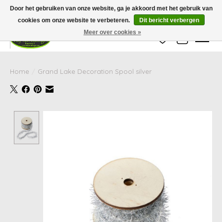
Wij zijn gesloten van 24 december tot en met 25 januari. Houd er rekening mee
Door het gebruiken van onze website, ga je akkoord met het gebruik van
dat de levertijd van uw bestelling in deze periode langer kan zijn dan
gebruikelijk.
cookies om onze website te verbeteren.
Dit bericht verbergen
Meer over cookies »
Verlanglijst
Winkelwag
Home
/
Grand Lake Decoration Spool silver
Product image slideshow Items