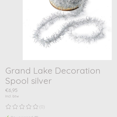
Grand Lake Decoration
Spool silver
€6,95
Incl. btw
(0)
De beoordeling van dit product is
0
van de 5