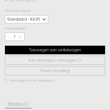
Op voorraad (11)
Maak een keuze:
*
Hoeveelheid:
Toevoegen aan winkelwagen
Aan verlanglijst toevoegen
Plaats bestelling
Toevoegen om te vergelijken
Reviews (0)