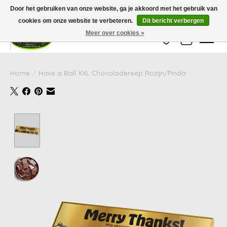
Wij zijn gesloten van 24 december tot en met 25 januari. Houd er rekening mee
Door het gebruiken van onze website, ga je akkoord met het gebruik van
dat de levertijd van uw bestelling in deze periode langer kan zijn dan
gebruikelijk.
cookies om onze website te verbeteren.
Dit bericht verbergen
Meer over cookies »
Verlanglijst
Winkelwag
Home
/
Have a Ball XXL Chocoladereep Rozijn/Pinda
Product image slideshow Items