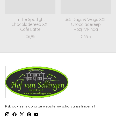
In The Spotlight
365 Days & Ways XXL
Chocoladereep XXL
Chocoladereep
Café Latte
Rozijn/Pinda
€6,95
€6,95
Kijk ook eens op onze website www.hofvansellingen.nl