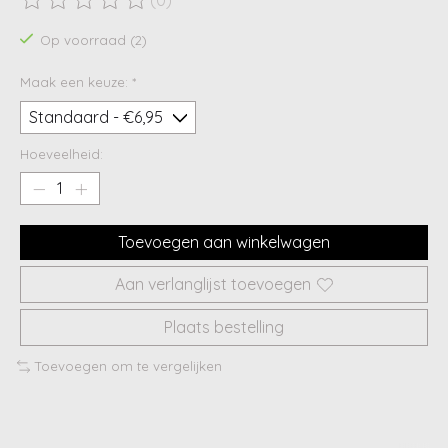
De beoordeling van dit product is
0
van de 5
Op voorraad (2)
Maak een keuze:
*
Hoeveelheid:
Toevoegen aan winkelwagen
Aan verlanglijst toevoegen
Plaats bestelling
Toevoegen om te vergelijken