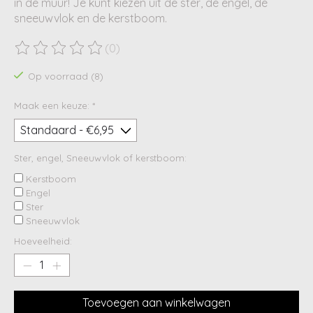
in de muur! Je kunt kiezen uit de ster, de engel, de
sneeuwvlok en de kerstboom.
(0)
De beoordeling van dit product is
0
van de 5
Op voorraad (8)
Maak een keuze:
*
Ster, engel, Sneeuwvlok of kerstboom:
Kerstboom
Engel
Ster
Sneeuwvlok
Hoeveelheid:
Toevoegen aan winkelwagen