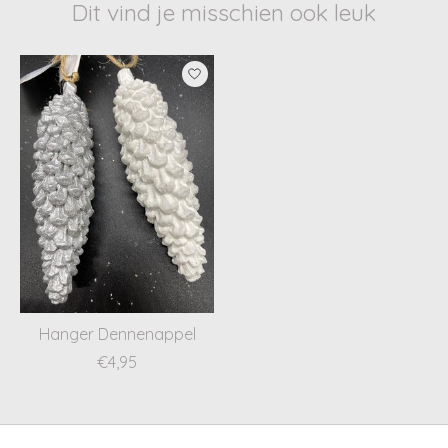
Dit vind je misschien ook leuk
Items van productcarrousel
Hanger Dennenappel
€4,95