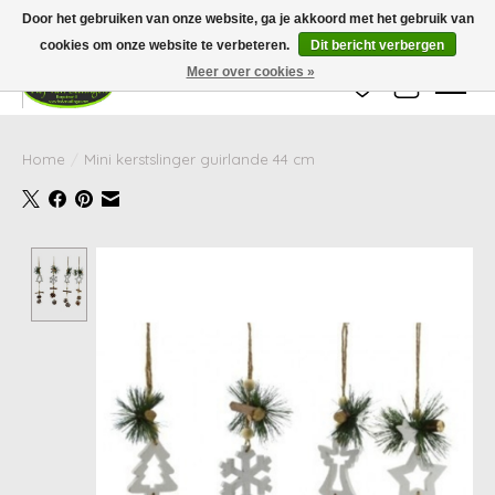
Wij zijn gesloten van 24 december tot en met 25 januari. Houd er rekening mee
Door het gebruiken van onze website, ga je akkoord met het gebruik van
dat de levertijd van uw bestelling in deze periode langer kan zijn dan
gebruikelijk.
cookies om onze website te verbeteren.
Dit bericht verbergen
Meer over cookies »
Verlanglijst
Winkelwag
Home
/
Mini kerstslinger guirlande 44 cm
Product image slideshow Items