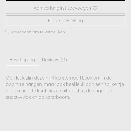
Aan verlanglijst toevoegen
Plaats bestelling
Toevoegen om te vergelijken
Beschrijving
Reviews (0)
Ook leuk zijn deze mini kerstslinger! Leuk om in de
boom te hangen, maar ook heel leuk aan een spijkertje
in de muur! Je kunt kiezen uit de ster, de engel, de
sneeuwvlok en de kerstboom.