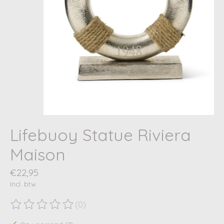
Lifebuoy Statue Riviera
Maison
€22,95
Incl. btw
(0)
De beoordeling van dit product is
0
van de 5