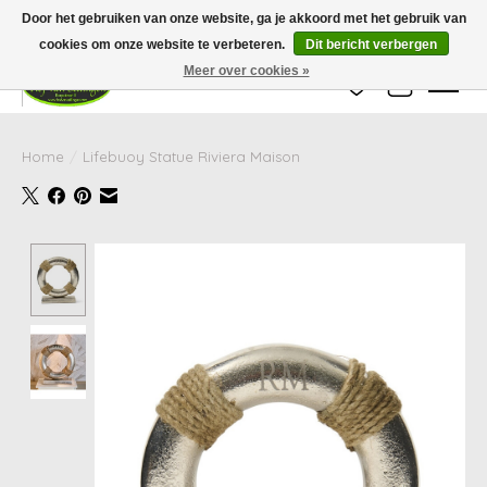
Wij zijn gesloten van 24 december tot en met 25 januari. Houd er rekening mee
Door het gebruiken van onze website, ga je akkoord met het gebruik van
dat de levertijd van uw bestelling in deze periode langer kan zijn dan
gebruikelijk.
cookies om onze website te verbeteren.
Dit bericht verbergen
Meer over cookies »
Verlanglijst
Winkelwag
Home
/
Lifebuoy Statue Riviera Maison
Product image slideshow Items