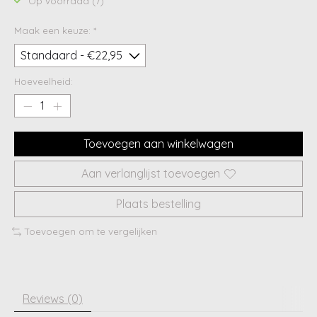
Op voorraad (7)
Maak een keuze:
*
Hoeveelheid:
Toevoegen aan winkelwagen
Aan verlanglijst toevoegen
Plaats bestelling
Toevoegen om te vergelijken
Reviews (0)