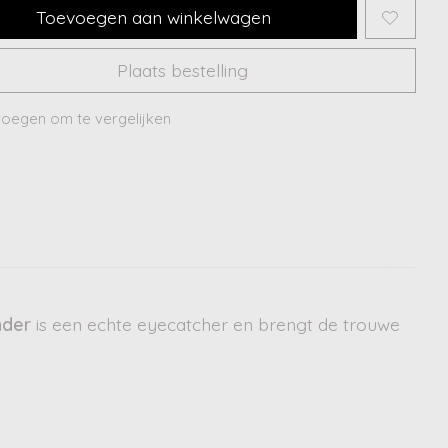
Toevoegen aan winkelwagen
Plaats bestelling
oegen om te vergelijken
nder
is een echte eyecatcher en brengt de trouwe