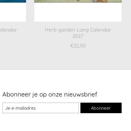
alendar
Herb garden Lang Calendar
2027
€22,50
Abonneer je op onze nieuwsbrief
Abonneer