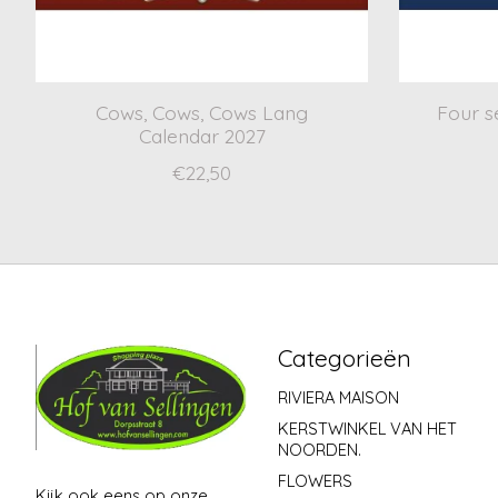
Cows, Cows, Cows Lang
Four s
Calendar 2027
€22,50
Categorieën
RIVIERA MAISON
KERSTWINKEL VAN HET
NOORDEN.
FLOWERS
Kijk ook eens op onze