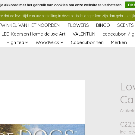
 je akkoord met het gebruik van cookies om onze website te verbeteren.
Dit 
 dat de levertijd van uw bestelling in deze periode langer kan zijn dan gebruikelijk
TWINKEL VAN HET NOORDEN.
FLOWERS
BINGO
SCENTS
LED Kaarsen Home deluxe Art
VALENTIJN
cadeaubon / gi
High tea
WoodWick
Cadeaubonnen
Merken
Lo
Ca
Artike
€22,
Incl. bt