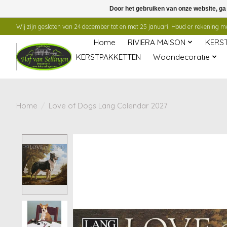
Door het gebruiken van onze website, ga
Wij zijn gesloten van 24 december tot en met 25 januari. Houd er rekening mee
Home
RIVIERA MAISON
KERS
KERSTPAKKETTEN
Woondecoratie
Home
/
Love of Dogs Lang Calendar 2027
Product image slideshow Items