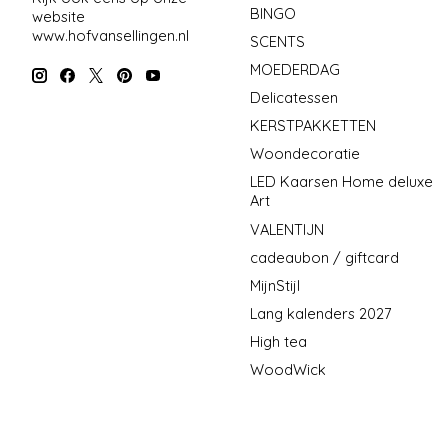
BINGO
website
www.hofvansellingen.nl
SCENTS
MOEDERDAG
Delicatessen
KERSTPAKKETTEN
Woondecoratie
LED Kaarsen Home deluxe
Art
VALENTIJN
cadeaubon / giftcard
MijnStijl
Lang kalenders 2027
High tea
WoodWick