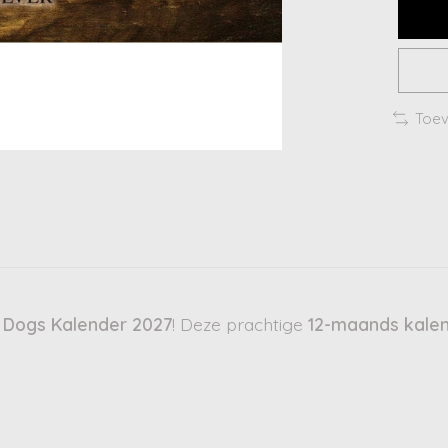
Toev
 Dogs Kalender 2027
! Deze prachtige
12-maands kale