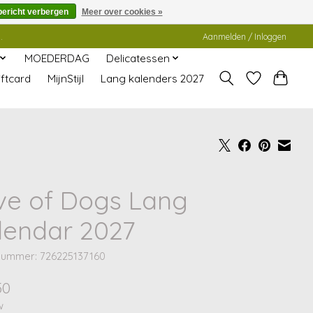
bericht verbergen
Meer over cookies »
.
Aanmelden / Inloggen
MOEDERDAG
Delicatessen
ftcard
MijnStijl
Lang kalenders 2027
ve of Dogs Lang
lendar 2027
lnummer: 726225137160
50
w