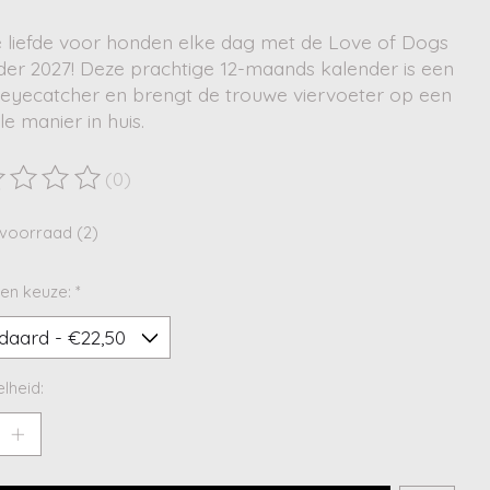
je liefde voor honden elke dag met de Love of Dogs
der 2027! Deze prachtige 12-maands kalender is een
 eyecatcher en brengt de trouwe viervoeter op een
lle manier in huis.
(0)
ordeling van dit product is
0
van de 5
voorraad (2)
en keuze:
*
lheid: