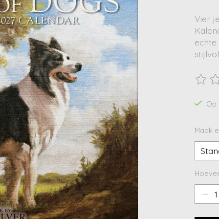
Vier 
Kalen
echte
stijlvo
De beo
Op 
Maak e
Hoevee