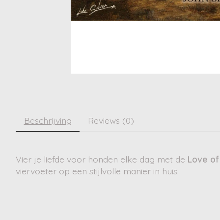
Beschrijving
Reviews (0)
Vier je liefde voor honden elke dag met de
Love of
viervoeter op een stijlvolle manier in huis.