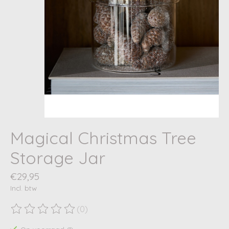
Magical Christmas Tree
Storage Jar
€29,95
Incl. btw
(0)
De beoordeling van dit product is
0
van de 5