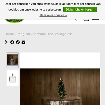
Wij zijn gesloten van 24 december tot en met 25 januari. Houd er rekening mee
Door het gebruiken van onze website, ga je akkoord met het gebruik van
dat de levertijd van uw bestelling in deze periode langer kan zijn dan
gebruikelijk.
cookies om onze website te verbeteren.
Dit bericht verbergen
Meer over cookies »
Verlanglijst
Winkelwag
Home
/
Magical Christmas Tree Storage Jar
Product image slideshow Items