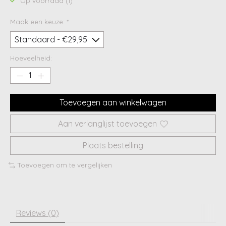
Op voorraad (1)
Maak een keuze:
*
Hoeveelheid:
Toevoegen aan winkelwagen
Aan verlanglijst toevoegen
Plaats bestelling
Toevoegen om te vergelijken
Reviews (0)