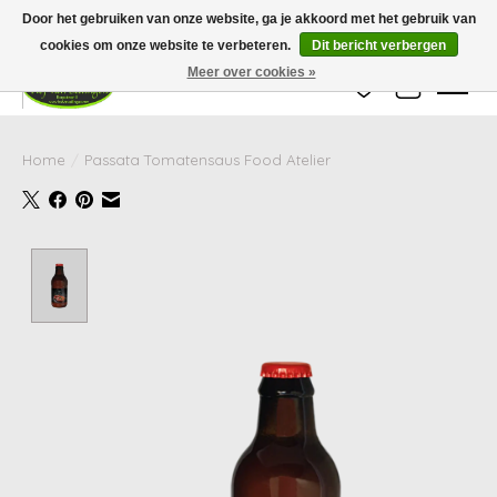
Wij zijn gesloten van 24 december tot en met 25 januari. Houd er rekening mee
Door het gebruiken van onze website, ga je akkoord met het gebruik van
dat de levertijd van uw bestelling in deze periode langer kan zijn dan
gebruikelijk.
cookies om onze website te verbeteren.
Dit bericht verbergen
Meer over cookies »
Verlanglijst
Winkelwag
Home
/
Passata Tomatensaus Food Atelier
Product image slideshow Items