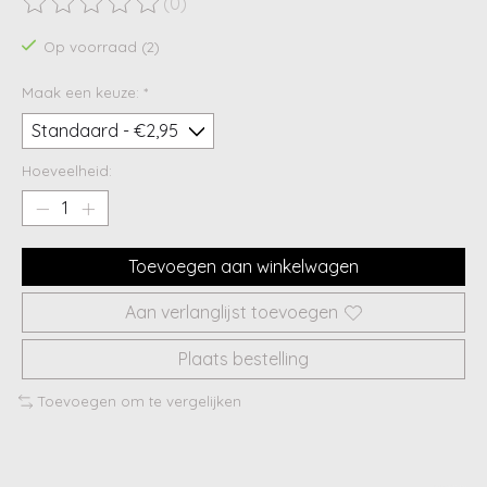
(0)
De beoordeling van dit product is
0
van de 5
Op voorraad (2)
Maak een keuze:
*
Hoeveelheid:
Toevoegen aan winkelwagen
Aan verlanglijst toevoegen
Plaats bestelling
Toevoegen om te vergelijken