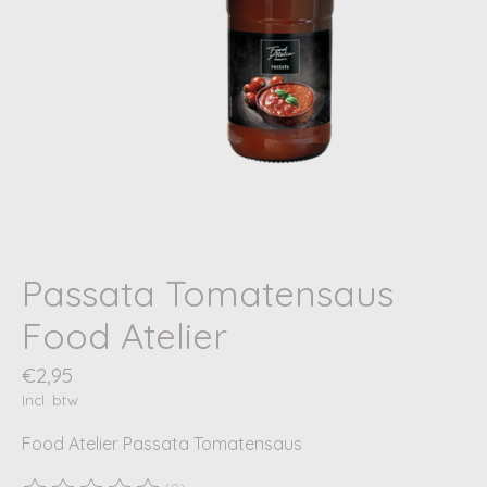
Passata Tomatensaus
Food Atelier
€2,95
Incl. btw
Food Atelier Passata Tomatensaus