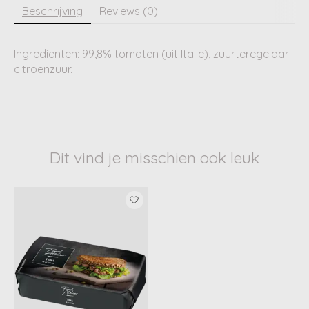
Beschrijving
Reviews (0)
Ingrediënten:
99,8% tomaten (uit Italië), zuurteregelaar:
citroenzuur.
Dit vind je misschien ook leuk
Items van productcarrousel