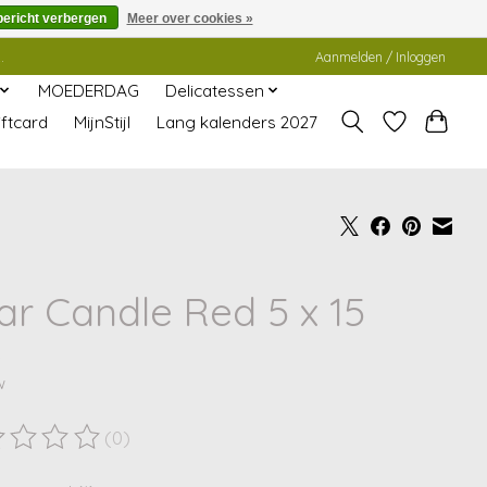
bericht verbergen
Meer over cookies »
.
Aanmelden / Inloggen
MOEDERDAG
Delicatessen
ftcard
MijnStijl
Lang kalenders 2027
lar Candle Red 5 x 15
5
w
(0)
ordeling van dit product is
0
van de 5