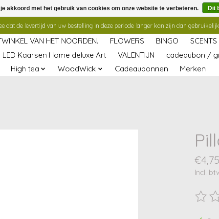
 je akkoord met het gebruik van cookies om onze website te verbeteren.
Dit 
 dat de levertijd van uw bestelling in deze periode langer kan zijn dan gebruikelijk
TWINKEL VAN HET NOORDEN.
FLOWERS
BINGO
SCENTS
LED Kaarsen Home deluxe Art
VALENTIJN
cadeaubon / gi
High tea
WoodWick
Cadeaubonnen
Merken
Pil
€4,7
Incl. bt
De beo