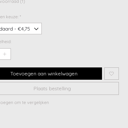
voorraad (1)
en keuze:
*
lheid:
Toevoegen aan winkelwagen
Plaats bestelling
oegen om te vergelijken