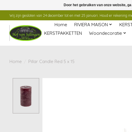
Door het gebruiken van onze website, ga
Wij zijn gesloten van 24 december tot en met 25 januari. Houd er rekening mee
Home
RIVIERA MAISON
KERS
KERSTPAKKETTEN
Woondecoratie
Home
/
Pillar Candle Red 5 x 15
Product image slideshow Items