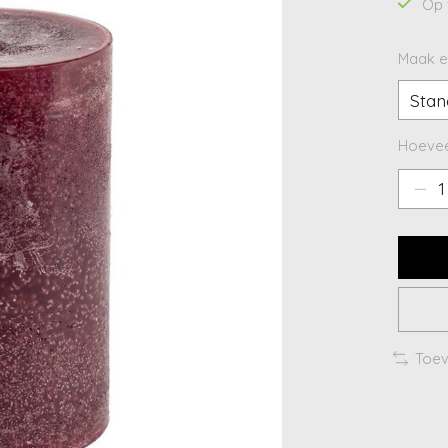
Op 
Maak e
Hoevee
Toev