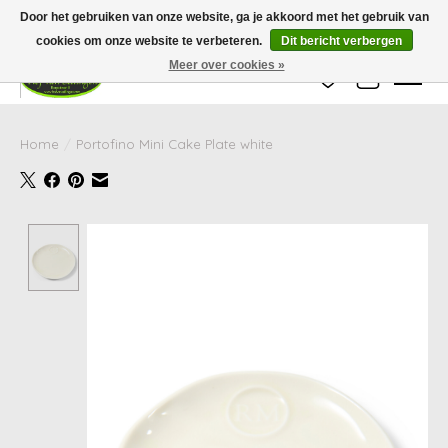
Wij zijn gesloten van 24 december tot en met 25 januari. Houd er rekening mee
Door het gebruiken van onze website, ga je akkoord met het gebruik van
dat de levertijd van uw bestelling in deze periode langer kan zijn dan
gebruikelijk.
cookies om onze website te verbeteren.
Dit bericht verbergen
Meer over cookies »
Verlanglijst
Winkelwag
Home
/
Portofino Mini Cake Plate white
Product image slideshow Items