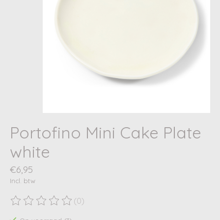
Portofino Mini Cake Plate
white
€6,95
Incl. btw
(0)
De beoordeling van dit product is
0
van de 5