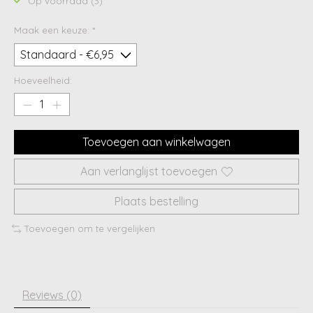
Op voorraad (3)
Maak een keuze:
*
Hoeveelheid:
Toevoegen aan winkelwagen
Aan verlanglijst toevoegen
Plaats bestelling
Toevoegen om te vergelijken
Reviews (0)