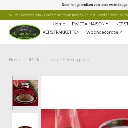
Door het gebruiken van onze website, ga
Wij zijn gesloten van 24 december tot en met 25 januari. Houd er rekening mee
Home
RIVIERA MAISON
KERS
KERSTPAKKETTEN
Woondecoratie
Home
/
RM Classic Tartan Serving plate
Product image slideshow Items