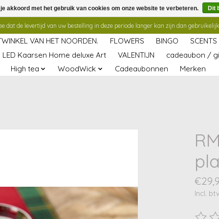
 je akkoord met het gebruik van cookies om onze website te verbeteren.
Dit 
 dat de levertijd van uw bestelling in deze periode langer kan zijn dan gebruikelijk
TWINKEL VAN HET NOORDEN.
FLOWERS
BINGO
SCENTS
LED Kaarsen Home deluxe Art
VALENTIJN
cadeaubon / gi
High tea
WoodWick
Cadeaubonnen
Merken
RM
pl
€29,
Incl. bt