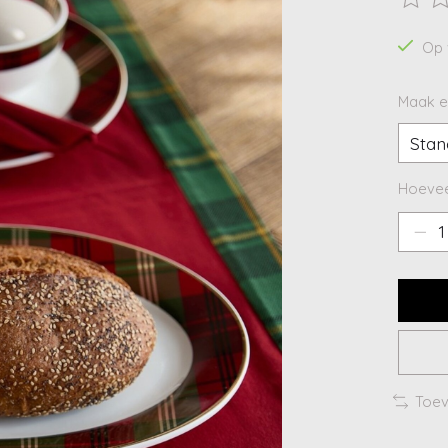
De beo
Op 
Maak e
Hoevee
Toev