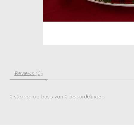
Reviews (0)
0
sterren op basis van
0
beoordelingen