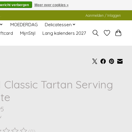
bericht verbergen
Meer over cookies »
.
Aanmelden / Inloggen
MOEDERDAG
Delicatessen
ftcard
MijnStijl
Lang kalenders 2027
 Classic Tartan Serving
ate
95
w
(0)