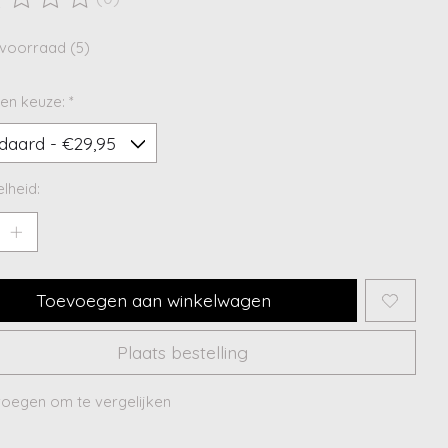
ordeling van dit product is
0
van de 5
voorraad (5)
en keuze:
*
lheid:
Toevoegen aan winkelwagen
Plaats bestelling
oegen om te vergelijken