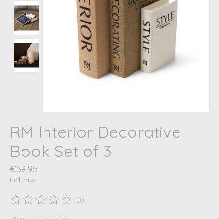
RM Interior Decorative
Book Set of 3
€39,95
Incl. btw
(0)
De beoordeling van dit product is
0
van de 5