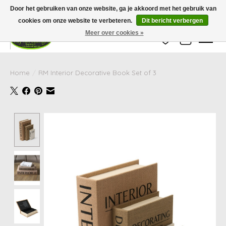
Wij zijn gesloten van 24 december tot en met 25 januari. Houd er rekening mee
Door het gebruiken van onze website, ga je akkoord met het gebruik van
dat de levertijd van uw bestelling in deze periode langer kan zijn dan
gebruikelijk.
cookies om onze website te verbeteren.
Dit bericht verbergen
Meer over cookies »
Verlanglijst
Winkelwag
Home
/
RM Interior Decorative Book Set of 3
Product image slideshow Items