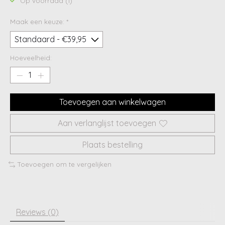
Op voorraad (1)
Maak een keuze:
*
Hoeveelheid:
Toevoegen aan winkelwagen
Aan verlanglijst toevoegen
Plaats bestelling
Toevoegen om te vergelijken
Reviews (0)