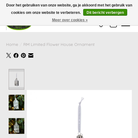
Wij zijn gesloten van 24 december tot en met 25 januari. Houd er rekening mee
Door het gebruiken van onze website, ga je akkoord met het gebruik van
dat de levertijd van uw bestelling in deze periode langer kan zijn dan
gebruikelijk.
cookies om onze website te verbeteren.
Dit bericht verbergen
Meer over cookies »
Verlanglijst
Winkelwag
Home
/
RM Limited Flower House Ornament
Product image slideshow Items