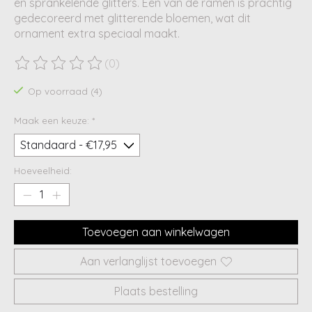
en sprankelende glitters. Een van de ramen is prachtig
gedecoreerd met glitterende bloemen, wat dit
ornament extra speciaal maakt.
(0)
De beoordeling van dit product is
0
van de 5
Op voorraad (4)
Maak een keuze:
*
Hoeveelheid:
Toevoegen aan winkelwagen
Aan verlanglijst toevoegen
Plaats bestelling