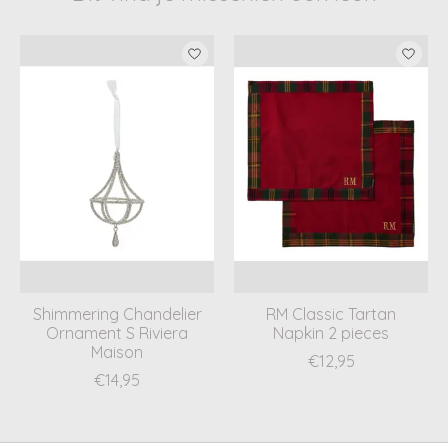
Items van productcarrousel
Shimmering Chandelier
RM Classic Tartan
Ornament S Riviera
Napkin 2 pieces
Maison
€12,95
€14,95