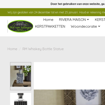
Door het gebruiken van onze website, ga
Wij zijn gesloten van 24 december tot en met 25 januari. Houd er rekening mee
Home
RIVIERA MAISON
KERS
KERSTPAKKETTEN
Woondecoratie
Home
/
RM Whiskey Bottle Statue
Product image slideshow Items