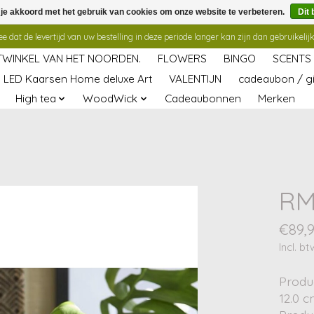
 je akkoord met het gebruik van cookies om onze website te verbeteren.
Dit 
 dat de levertijd van uw bestelling in deze periode langer kan zijn dan gebruikelijk
TWINKEL VAN HET NOORDEN.
FLOWERS
BINGO
SCENTS
LED Kaarsen Home deluxe Art
VALENTIJN
cadeaubon / gi
High tea
WoodWick
Cadeaubonnen
Merken
RM
€89,
Incl. bt
Produ
12.0 