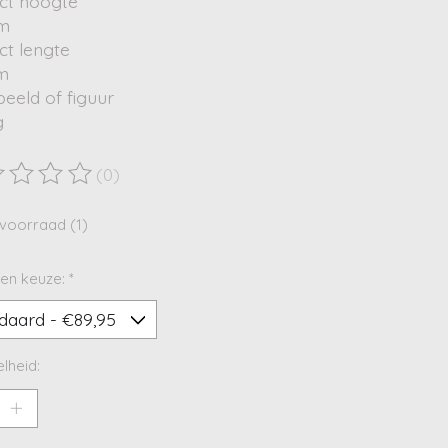
ct hoogte
cm
ct lengte
cm
eeld of figuur
g
(0)
ordeling van dit product is
0
van de 5
voorraad (1)
en keuze:
*
lheid: