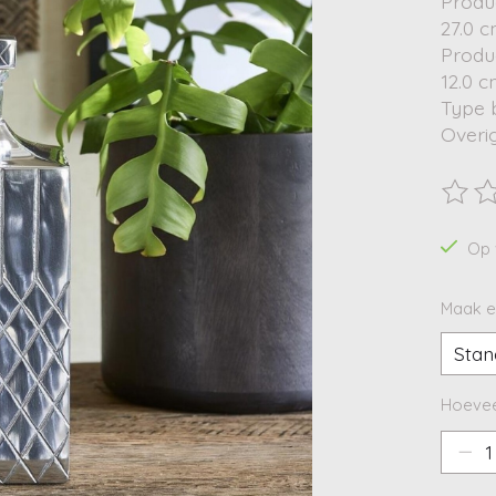
Produ
27.0 
Produ
12.0 
Type b
Overi
De beo
Op 
Maak e
Hoevee