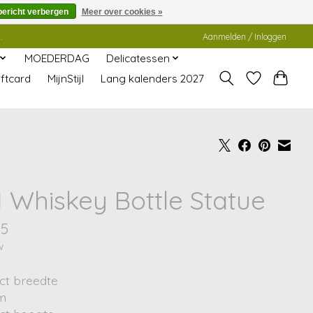
bericht verbergen
Meer over cookies »
.
Aanmelden / Inloggen
MOEDERDAG
Delicatessen
ftcard
MijnStijl
Lang kalenders 2027
 Whiskey Bottle Statue
95
w
ct breedte
cm