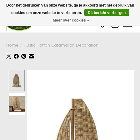
Wij zijn gesloten van 24 december tot en met 25 januari. Houd er rekening mee
Door het gebruiken van onze website, ga je akkoord met het gebruik van
dat de levertijd van uw bestelling in deze periode langer kan zijn dan
gebruikelijk.
cookies om onze website te verbeteren.
Dit bericht verbergen
Meer over cookies »
Verlanglijst
Winkelwag
Home
/
Rustic Rattan Catamaran Decoration
Product image slideshow Items