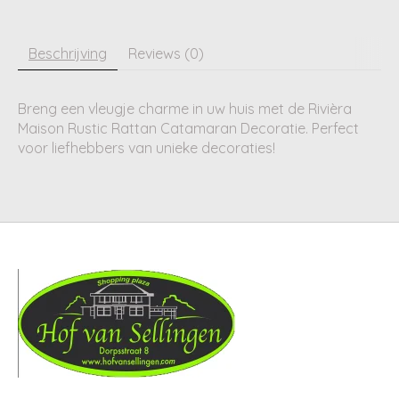
Beschrijving
Reviews (0)
Breng een vleugje charme in uw huis met de Rivièra
Maison Rustic Rattan Catamaran Decoratie. Perfect
voor liefhebbers van unieke decoraties!