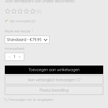
voor liefhebbers van unieke decoraties!
(0)
De beoordeling van dit product is
0
van de 5
Op voorraad (2)
Maak een keuze:
*
Hoeveelheid:
Toevoegen aan winkelwagen
Aan verlanglijst toevoegen
Plaats bestelling
Toevoegen om te vergelijken