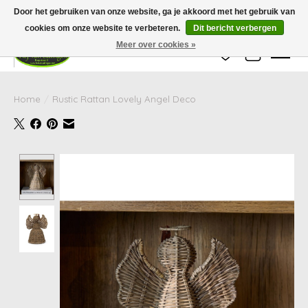
Wij zijn gesloten van 24 december tot en met 25 januari. Houd er rekening mee
Door het gebruiken van onze website, ga je akkoord met het gebruik van
dat de levertijd van uw bestelling in deze periode langer kan zijn dan
gebruikelijk.
cookies om onze website te verbeteren.
Dit bericht verbergen
Meer over cookies »
Verlanglijst
Winkelwag
Home
/
Rustic Rattan Lovely Angel Deco
Product image slideshow Items