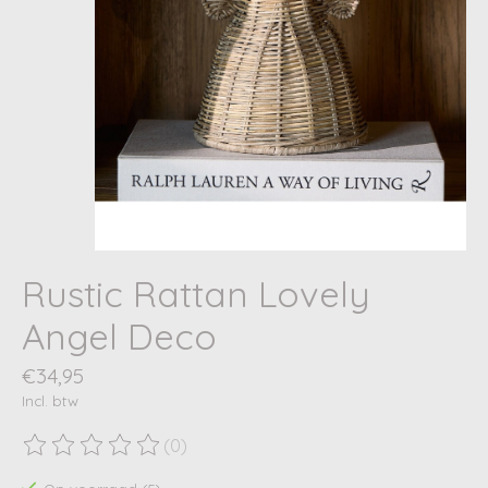
Rustic Rattan Lovely
Angel Deco
€34,95
Incl. btw
(0)
De beoordeling van dit product is
0
van de 5