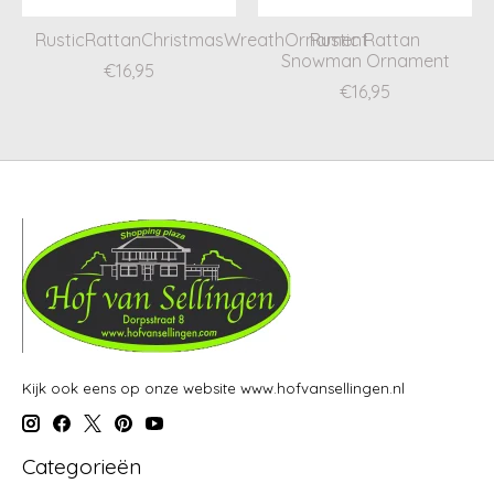
RusticRattanChristmasWreathOrnament
Rustic Rattan
Snowman Ornament
€16,95
€16,95
Kijk ook eens op onze website www.hofvansellingen.nl
Categorieën