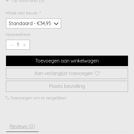
Op voorraad (5)
Maak een keuze:
*
Hoeveelheid:
Toevoegen aan winkelwagen
Aan verlanglijst toevoegen
Plaats bestelling
Toevoegen om te vergelijken
Reviews (0)