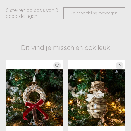
0
sterren op basis van
0
Je beoordeling toevoegen
beoordelingen
Dit vind je misschien ook leuk
Items van productcarrousel