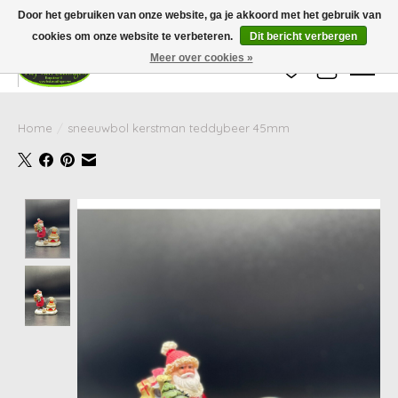
Wij zijn gesloten van 24 december tot en met 25 januari. Houd er rekening mee
Door het gebruiken van onze website, ga je akkoord met het gebruik van
dat de levertijd van uw bestelling in deze periode langer kan zijn dan
gebruikelijk.
cookies om onze website te verbeteren.
Dit bericht verbergen
Meer over cookies »
Verlanglijst
Winkelwag
Home
/
sneeuwbol kerstman teddybeer 45mm
Product image slideshow Items