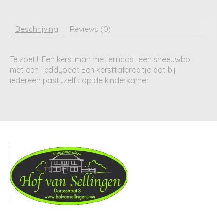
Beschrijving
Reviews (0)
Te zoet!!! Een kerstman met ernaast een sneeuwbol
met een Teddybeer. Een kersttafereeltje dat bij
iedereen past...zelfs op de kinderkamer