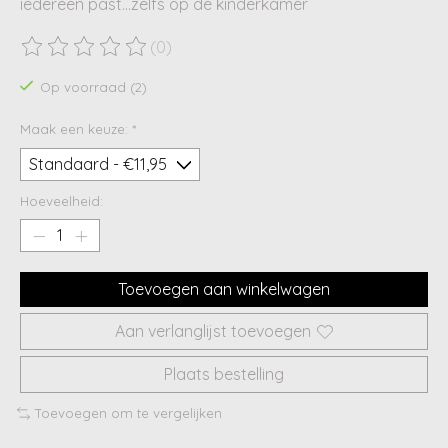
iedereen past...zelfs op de kinderkamer
(0)
De beoordeling van dit product is
0
van de 5
Op voorraad (2)
Maak een keuze:
*
Hoeveelheid:
Toevoegen aan winkelwagen
Aan verlanglijst toevoegen
Plaats bestelling
Toevoegen om te vergelijken