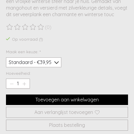
een vrolijke winterse sfeer naar je huis. Gemaakt van
mangohout en versierd met zilverkleurige details, voegt
dit serveerplank een charmante en winterse touc
(0)
De beoordeling van dit product is
0
van de 5
Op voorraad (1)
Maak een keuze:
*
Hoeveelheid:
Toevoegen aan winkelwagen
Aan verlanglijst toevoegen
Plaats bestelling