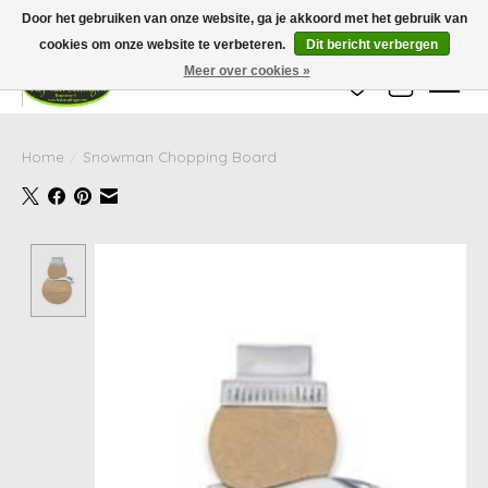
Wij zijn gesloten van 24 december tot en met 25 januari. Houd er rekening mee
Door het gebruiken van onze website, ga je akkoord met het gebruik van
dat de levertijd van uw bestelling in deze periode langer kan zijn dan
gebruikelijk.
cookies om onze website te verbeteren.
Dit bericht verbergen
Meer over cookies »
Verlanglijst
Winkelwag
Home
/
Snowman Chopping Board
Product image slideshow Items