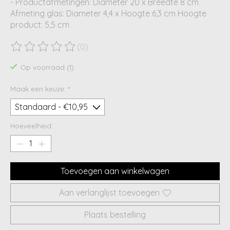
- Productafmetingen: Diameter 20 x Breedte 8 cm
Afmeting glas: Diameter 4,4 x Hoogte 6,3 cm Hoogte
product: 5,5 cm
(0)
De beoordeling van dit product is
0
van de 5
Op voorraad (1)
Maak een keuze:
*
Hoeveelheid:
Toevoegen aan winkelwagen
Aan verlanglijst toevoegen
Plaats bestelling