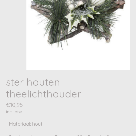
ster houten
theelichthouder
€10,95
Incl. btw
- Materiaal: hout