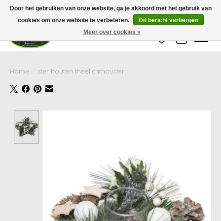
Wij zijn gesloten van 24 december tot en met 25 januari. Houd er rekening mee
Door het gebruiken van onze website, ga je akkoord met het gebruik van
dat de levertijd van uw bestelling in deze periode langer kan zijn dan
gebruikelijk.
cookies om onze website te verbeteren.
Dit bericht verbergen
Meer over cookies »
Verlanglijst
Winkelwag
Home
/
ster houten theelichthouder
Product image slideshow Items