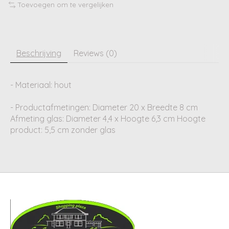
Toevoegen om te vergelijken
Beschrijving
Reviews (0)
- Materiaal: hout
- Productafmetingen: Diameter 20 x Breedte 8 cm
Afmeting glas: Diameter 4,4 x Hoogte 6,3 cm Hoogte
product: 5,5 cm zonder glas