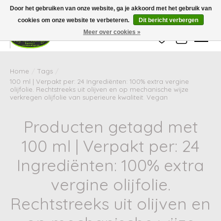
Wij zijn gesloten van 24 december tot en met 25 januari. Houd er rekening mee
Door het gebruiken van onze website, ga je akkoord met het gebruik van
dat de levertijd van uw bestelling in deze periode langer kan zijn dan
gebruikelijk.
cookies om onze website te verbeteren.
Dit bericht verbergen
Meer over cookies »
Verlanglijst
Winkelwag
Home
/
Tags
/
100 ml | Verpakt per: 24 Ingrediënten: 100% extra vergine
olijfolie. Rechtstreeks uit olijven en op mechanische wijze
verkregen olijfolie van superieure kwaliteit. Vegan
Producten getagd met
100 ml | Verpakt per: 24
Ingrediënten: 100% extra
vergine olijfolie.
Rechtstreeks uit olijven en