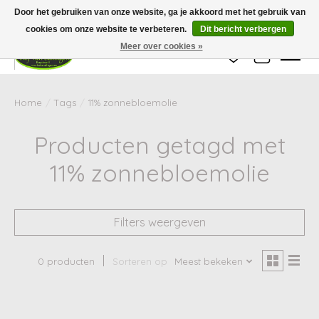
Wij zijn gesloten van 24 december tot en met 25 januari. Houd er rekening mee
Door het gebruiken van onze website, ga je akkoord met het gebruik van
dat de levertijd van uw bestelling in deze periode langer kan zijn dan
gebruikelijk.
cookies om onze website te verbeteren.
Dit bericht verbergen
Meer over cookies »
Verlanglijst
Winkelwag
Home
/
Tags
/
11% zonnebloemolie
Producten getagd met
11% zonnebloemolie
Filters weergeven
0 producten
Sorteren op
Meest bekeken