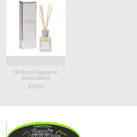
RM Ibiza Fragrance
Sticks 200ml
€29,95