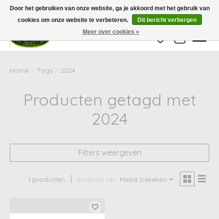
Wij zijn gesloten van 24 december tot en met 25 januari. Houd er rekening mee
Door het gebruiken van onze website, ga je akkoord met het gebruik van
dat de levertijd van uw bestelling in deze periode langer kan zijn dan
gebruikelijk.
cookies om onze website te verbeteren.
Dit bericht verbergen
Meer over cookies »
Verlanglijst
Winkelwag
Home
/
Tags
/
2024
Producten getagd met
2024
Filters weergeven
1 producten
Sorteren op
Meest bekeken